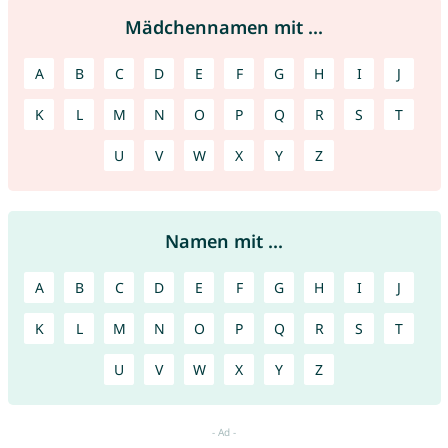
Mädchennamen mit ...
A
B
C
D
E
F
G
H
I
J
K
L
M
N
O
P
Q
R
S
T
U
V
W
X
Y
Z
Namen mit ...
A
B
C
D
E
F
G
H
I
J
K
L
M
N
O
P
Q
R
S
T
U
V
W
X
Y
Z