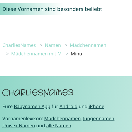
Diese Vornamen sind besonders beliebt
CharliesNames
Namen
Mädchennamen
Mädchennamen mit M
Minu
Eure
Babynamen App
für
Android
und
iPhone
Vornamenlexikon:
Mädchennamen
,
Jungennamen
,
Unisex-Namen
und
alle Namen