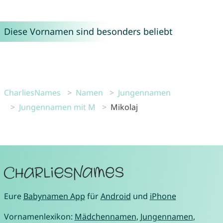
Diese Vornamen sind besonders beliebt
CharliesNames
Namen
Jungennamen
Jungennamen mit M
Mikolaj
Eure
Babynamen App
für
Android
und
iPhone
Vornamenlexikon:
Mädchennamen
,
Jungennamen
,