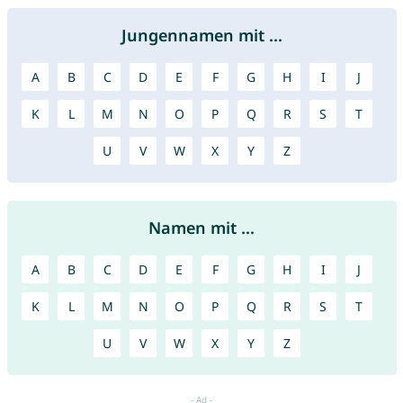
Jungennamen mit ...
A
B
C
D
E
F
G
H
I
J
K
L
M
N
O
P
Q
R
S
T
U
V
W
X
Y
Z
Namen mit ...
A
B
C
D
E
F
G
H
I
J
K
L
M
N
O
P
Q
R
S
T
U
V
W
X
Y
Z