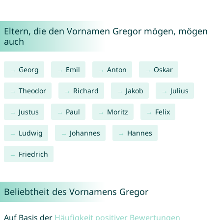
Eltern, die den Vornamen Gregor mögen, mögen
auch
Georg
Emil
Anton
Oskar
Theodor
Richard
Jakob
Julius
Justus
Paul
Moritz
Felix
Ludwig
Johannes
Hannes
Friedrich
Beliebtheit des Vornamens Gregor
Auf Basis der
Häufigkeit positiver Bewertungen