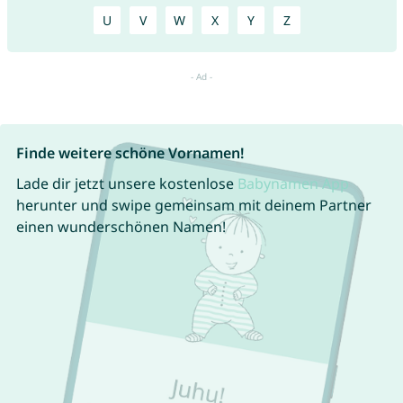
U
V
W
X
Y
Z
Finde weitere schöne Vornamen!
Lade dir jetzt unsere kostenlose
Babynamen App
herunter und swipe gemeinsam mit deinem Partner
einen wunderschönen Namen!