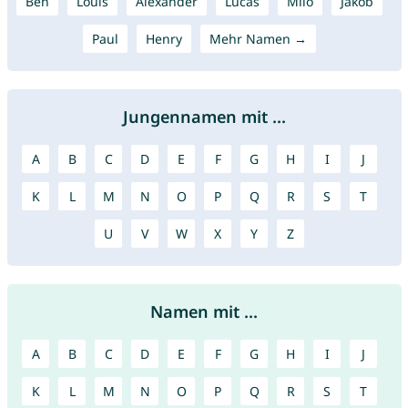
Ben
Louis
Alexander
Lucas
Milo
Jakob
Paul
Henry
Mehr Namen →
Jungennamen mit ...
A
B
C
D
E
F
G
H
I
J
K
L
M
N
O
P
Q
R
S
T
U
V
W
X
Y
Z
Namen mit ...
A
B
C
D
E
F
G
H
I
J
K
L
M
N
O
P
Q
R
S
T