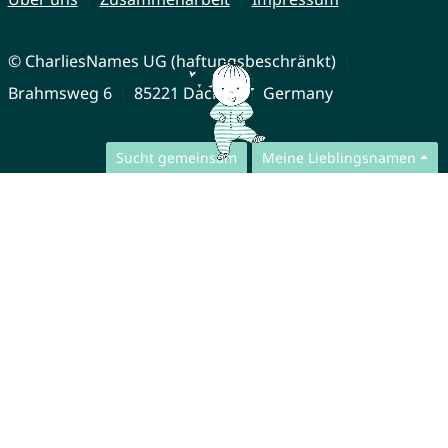
© CharliesNames UG (haftungsbeschränkt)
Brahmsweg 6
85221 Dachau
Germany
Sucht gemeinsam
Meine Lieblingsnamen