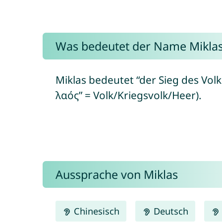
Was bedeutet der Name Mikla
Miklas bedeutet “der Sieg des Volke
λαός” = Volk/Kriegsvolk/Heer).
Aussprache von Miklas
Chinesisch
Deutsch