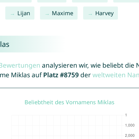
Lijan
Maxime
Harvey
las
r Bewertungen
analysieren wir, wie beliebt di
ame Miklas auf
Platz #8759
der
weltweiten Na