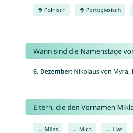
Polnisch
Portugiesisch
Wann sind die Namenstage von
6. Dezember
: Nikolaus von Myra, B
Eltern, die den Vornamen Mik
Milas
Mico
Lias