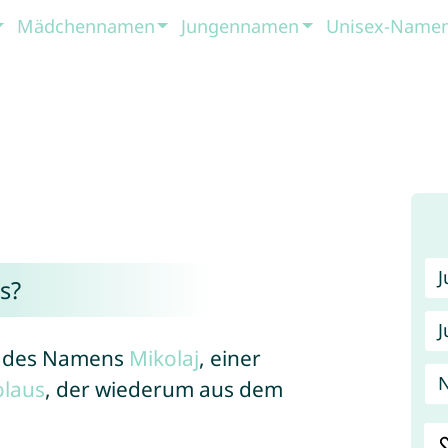
Mädchennamen
Jungennamen
Unisex-Name
s?
J
rm des Namens
Mikolaj
, einer
olaus
, der wiederum aus dem