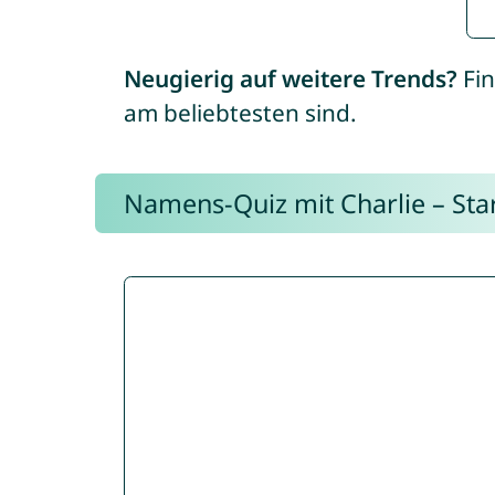
Neugierig auf weitere Trends?
Fin
am beliebtesten sind.
Namens-Quiz mit Charlie – Start