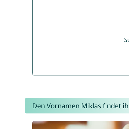
S
Den Vornamen Miklas findet ihr