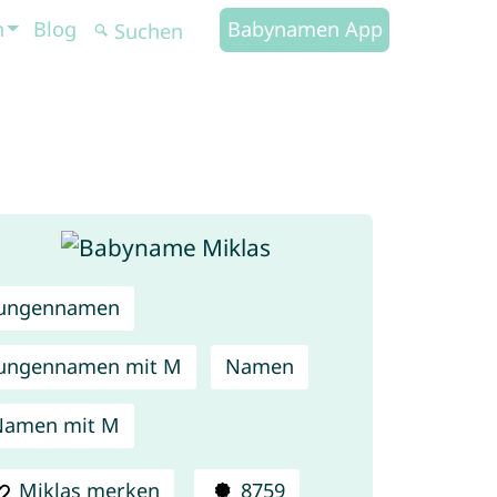
n
Blog
Babynamen App
Jungennamen
ungennamen mit M
Namen
Namen mit M
Miklas merken
8759