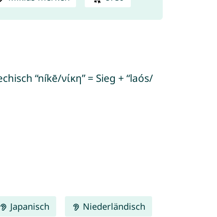
chisch “níkē/νίκη” = Sieg + “laós/
Japanisch
Niederländisch