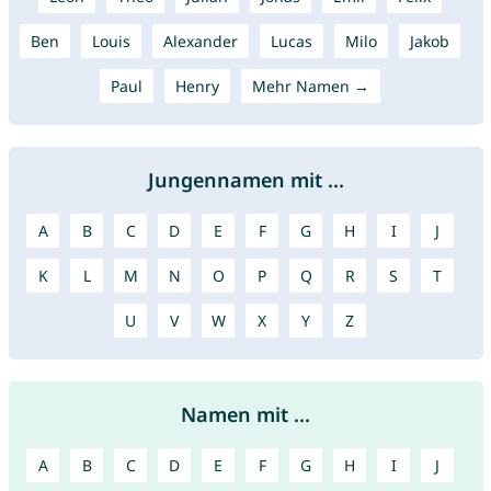
Ben
Louis
Alexander
Lucas
Milo
Jakob
Paul
Henry
Mehr Namen →
Jungennamen mit ...
A
B
C
D
E
F
G
H
I
J
K
L
M
N
O
P
Q
R
S
T
U
V
W
X
Y
Z
Namen mit ...
A
B
C
D
E
F
G
H
I
J