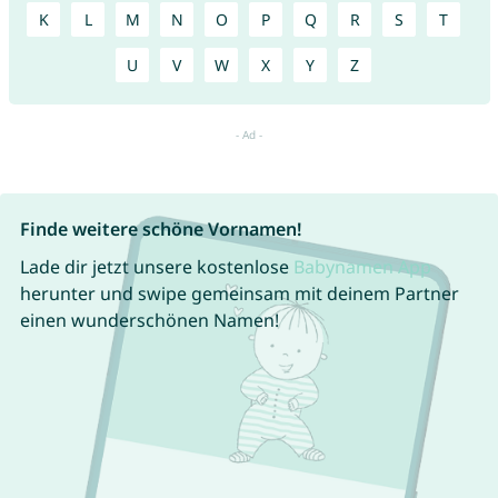
K
L
M
N
O
P
Q
R
S
T
U
V
W
X
Y
Z
Finde weitere schöne Vornamen!
Lade dir jetzt unsere kostenlose
Babynamen App
herunter und swipe gemeinsam mit deinem Partner
einen wunderschönen Namen!