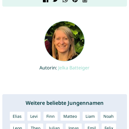
Autorin:
Jelka Batteiger
Weitere beliebte Jungennamen
Elias
Levi
Finn
Matteo
Liam
Noah
Leon
Theo
Julian
Jonas
Emil
Felix