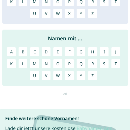
K
L
M
N
O
P
Q
R
S
T
U
V
W
X
Y
Z
Namen mit ...
A
B
C
D
E
F
G
H
I
J
K
L
M
N
O
P
Q
R
S
T
U
V
W
X
Y
Z
Finde weitere schöne Vornamen!
Lade dir jetzt unsere kostenlose
Babynamen App