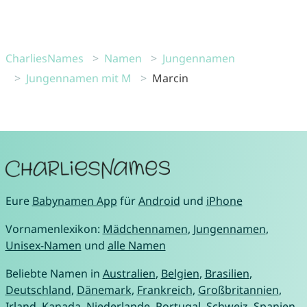
CharliesNames
Namen
Jungennamen
Jungennamen mit M
Marcin
Eure
Babynamen App
für
Android
und
iPhone
Vornamenlexikon:
Mädchennamen
,
Jungennamen
,
Unisex-Namen
und
alle Namen
Beliebte Namen in
Australien
,
Belgien
,
Brasilien
,
Deutschland
,
Dänemark
,
Frankreich
,
Großbritannien
,
Irland
,
Kanada
,
Niederlande
,
Portugal
,
Schweiz
,
Spanien
,