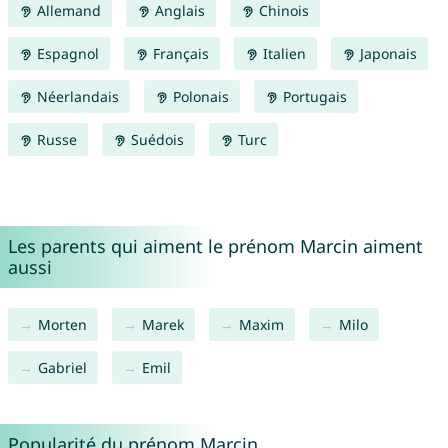
Allemand
Anglais
Chinois
Espagnol
Français
Italien
Japonais
Néerlandais
Polonais
Portugais
Russe
Suédois
Turc
Les parents qui aiment le prénom Marcin aiment
aussi
Morten
Marek
Maxim
Milo
Gabriel
Emil
Popularité du prénom Marcin