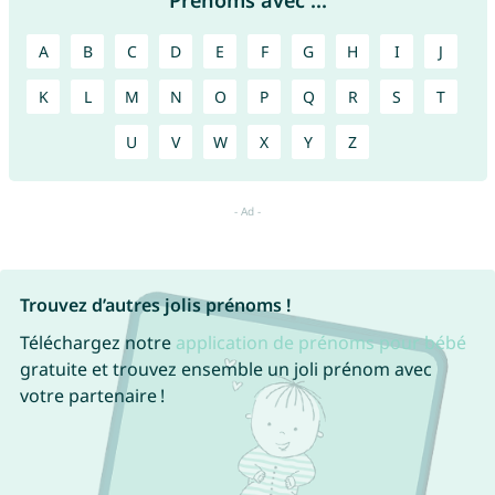
Prénoms avec ...
A
B
C
D
E
F
G
H
I
J
K
L
M
N
O
P
Q
R
S
T
U
V
W
X
Y
Z
Trouvez d’autres jolis prénoms !
Téléchargez notre
application de prénoms pour bébé
gratuite et trouvez ensemble un joli prénom avec
votre partenaire !