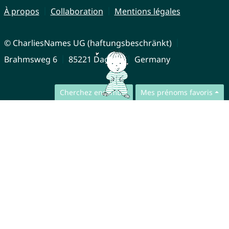
À propos
Collaboration
Mentions légales
© CharliesNames UG (haftungsbeschränkt)
Brahmsweg 6
85221 Dachau
Germany
Cherchez ensemble
Mes prénoms favoris