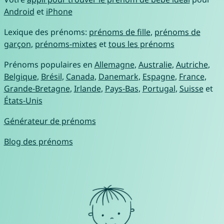
Android
et
iPhone
Lexique des prénoms:
prénoms de fille
,
prénoms de
garçon
,
prénoms-mixtes
et
tous les prénoms
Prénoms populaires en
Allemagne
,
Australie
,
Autriche
,
Belgique
,
Brésil
,
Canada
,
Danemark
,
Espagne
,
France
,
Grande-Bretagne
,
Irlande
,
Pays-Bas
,
Portugal
,
Suisse
et
États-Unis
Générateur de prénoms
Blog des prénoms