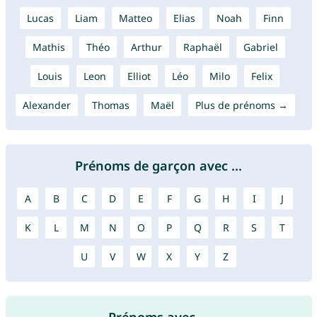
Lucas
Liam
Matteo
Elias
Noah
Finn
Mathis
Théo
Arthur
Raphaël
Gabriel
Louis
Leon
Elliot
Léo
Milo
Felix
Alexander
Thomas
Maël
Plus de prénoms →
Prénoms de garçon avec ...
A
B
C
D
E
F
G
H
I
J
K
L
M
N
O
P
Q
R
S
T
U
V
W
X
Y
Z