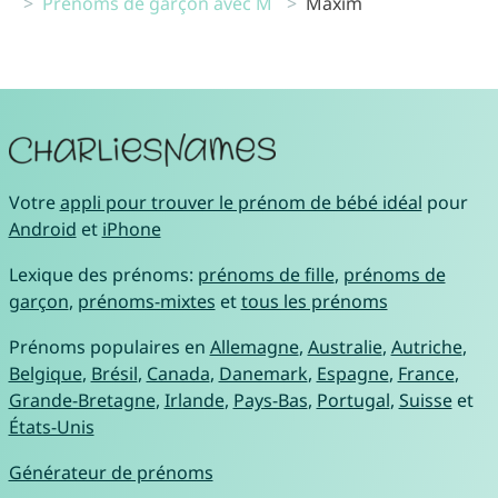
Prénoms de garçon avec M
Maxim
Votre
appli pour trouver le prénom de bébé idéal
pour
Android
et
iPhone
Lexique des prénoms:
prénoms de fille
,
prénoms de
garçon
,
prénoms-mixtes
et
tous les prénoms
Prénoms populaires en
Allemagne
,
Australie
,
Autriche
,
Belgique
,
Brésil
,
Canada
,
Danemark
,
Espagne
,
France
,
Grande-Bretagne
,
Irlande
,
Pays-Bas
,
Portugal
,
Suisse
et
États-Unis
Générateur de prénoms