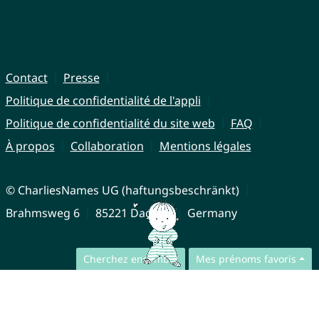
Contact
Presse
Politique de confidentialité de l'appli
Politique de confidentialité du site web
FAQ
À propos
Collaboration
Mentions légales
© CharliesNames UG (haftungsbeschränkt)
Brahmsweg 6
85221 Dachau
Germany
Cherchez ensemble
Mes prénoms favoris