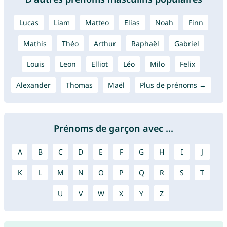
Lucas
Liam
Matteo
Elias
Noah
Finn
Mathis
Théo
Arthur
Raphaël
Gabriel
Louis
Leon
Elliot
Léo
Milo
Felix
Alexander
Thomas
Maël
Plus de prénoms →
Prénoms de garçon avec ...
A
B
C
D
E
F
G
H
I
J
K
L
M
N
O
P
Q
R
S
T
U
V
W
X
Y
Z