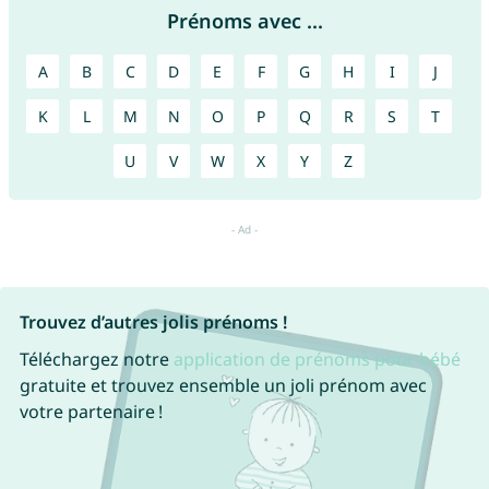
Prénoms avec ...
A
B
C
D
E
F
G
H
I
J
K
L
M
N
O
P
Q
R
S
T
U
V
W
X
Y
Z
Trouvez d’autres jolis prénoms !
Téléchargez notre
application de prénoms pour bébé
gratuite et trouvez ensemble un joli prénom avec
votre partenaire !