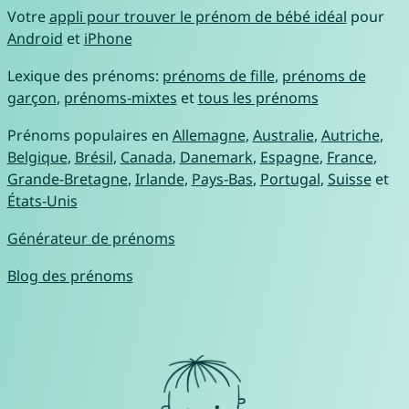
Votre
appli pour trouver le prénom de bébé idéal
pour
Android
et
iPhone
Lexique des prénoms:
prénoms de fille
,
prénoms de
garçon
,
prénoms-mixtes
et
tous les prénoms
Prénoms populaires en
Allemagne
,
Australie
,
Autriche
,
Belgique
,
Brésil
,
Canada
,
Danemark
,
Espagne
,
France
,
Grande-Bretagne
,
Irlande
,
Pays-Bas
,
Portugal
,
Suisse
et
États-Unis
Générateur de prénoms
Blog des prénoms