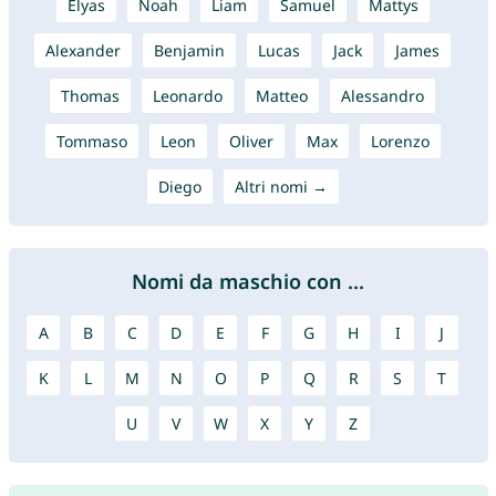
Élyas
Noah
Liam
Samuel
Mattys
Alexander
Benjamin
Lucas
Jack
James
Thomas
Leonardo
Matteo
Alessandro
Tommaso
Leon
Oliver
Max
Lorenzo
Diego
Altri nomi →
Nomi da maschio con ...
A
B
C
D
E
F
G
H
I
J
K
L
M
N
O
P
Q
R
S
T
U
V
W
X
Y
Z