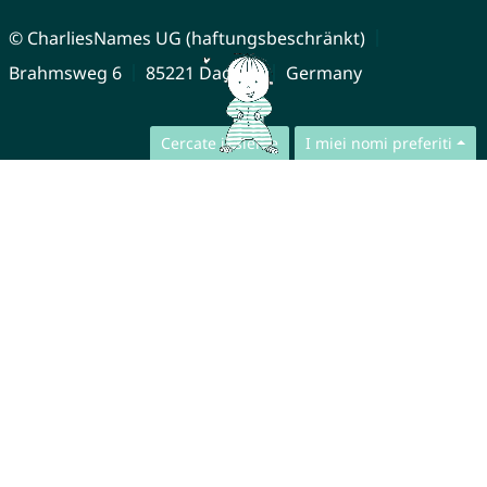
© CharliesNames UG (haftungsbeschränkt)
Brahmsweg 6
85221 Dachau
Germany
Cercate insieme
I miei nomi preferiti