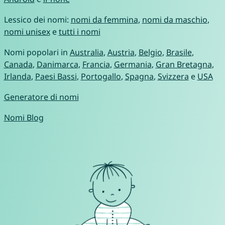
Lessico dei nomi:
nomi da femmina
,
nomi da maschio
,
nomi unisex
e
tutti i nomi
Nomi popolari in
Australia
,
Austria
,
Belgio
,
Brasile
,
Canada
,
Danimarca
,
Francia
,
Germania
,
Gran Bretagna
,
Irlanda
,
Paesi Bassi
,
Portogallo
,
Spagna
,
Svizzera
e
USA
Generatore di nomi
Nomi Blog