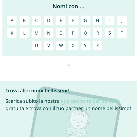
Nomi con ...
A
B
C
D
E
F
G
H
I
J
K
L
M
N
O
P
Q
R
S
T
U
V
W
X
Y
Z
Trova altri nomi bellissimi!
Scarica subito la nostra
app dei nomi per bambini
gratuita e trova con il tuo partner un nome bellissimo!