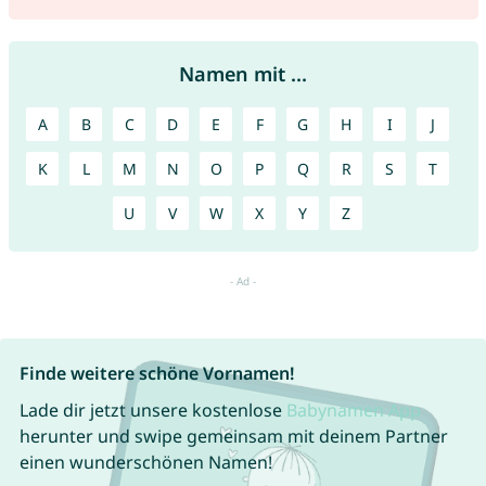
Namen mit ...
A
B
C
D
E
F
G
H
I
J
K
L
M
N
O
P
Q
R
S
T
U
V
W
X
Y
Z
Finde weitere schöne Vornamen!
Lade dir jetzt unsere kostenlose
Babynamen App
herunter und swipe gemeinsam mit deinem Partner
einen wunderschönen Namen!