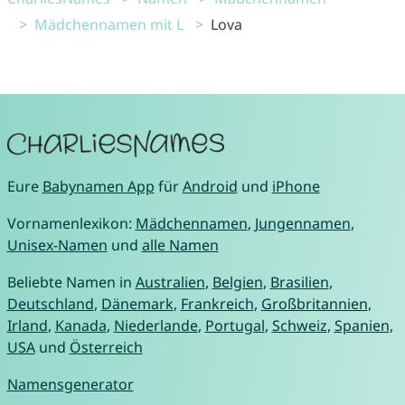
Mädchennamen mit L
Lova
Eure
Babynamen App
für
Android
und
iPhone
Vornamenlexikon:
Mädchennamen
,
Jungennamen
,
Unisex-Namen
und
alle Namen
Beliebte Namen in
Australien
,
Belgien
,
Brasilien
,
Deutschland
,
Dänemark
,
Frankreich
,
Großbritannien
,
Irland
,
Kanada
,
Niederlande
,
Portugal
,
Schweiz
,
Spanien
,
USA
und
Österreich
Namensgenerator