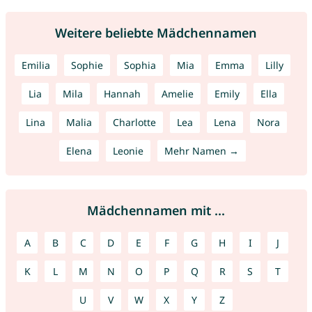
Weitere beliebte Mädchennamen
Emilia
Sophie
Sophia
Mia
Emma
Lilly
Lia
Mila
Hannah
Amelie
Emily
Ella
Lina
Malia
Charlotte
Lea
Lena
Nora
Elena
Leonie
Mehr Namen →
Mädchennamen mit ...
A
B
C
D
E
F
G
H
I
J
K
L
M
N
O
P
Q
R
S
T
U
V
W
X
Y
Z