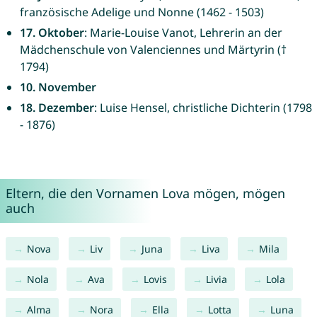
französische Adelige und Nonne (1462 - 1503)
17. Oktober
: Marie-Louise Vanot, Lehrerin an der
Mädchenschule von Valenciennes und Märtyrin (†
1794)
10. November
18. Dezember
: Luise Hensel, christliche Dichterin (1798
- 1876)
Eltern, die den Vornamen Lova mögen, mögen
auch
Nova
Liv
Juna
Liva
Mila
Nola
Ava
Lovis
Livia
Lola
Alma
Nora
Ella
Lotta
Luna