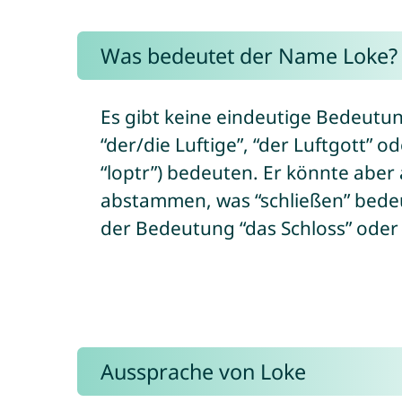
Was bedeutet der Name Loke?
Es gibt keine eindeutige Bedeutu
“der/die Luftige”, “der Luftgott” o
“loptr”) bedeuten. Er könnte aber 
abstammen, was “schließen” bedeu
der Bedeutung “das Schloss” oder 
Aussprache von Loke