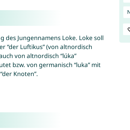
N
ng des Jungennamens Loke. Loke soll
der “der Luftikus” (von altnordisch
auch von altnordisch “lúka”
tet bzw. von germanisch “luka” mit
“der Knoten”.