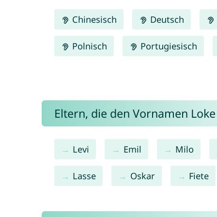
Chinesisch
Deutsch
Polnisch
Portugiesisch
Eltern, die den Vornamen Lok
Levi
Emil
Milo
Lasse
Oskar
Fiete