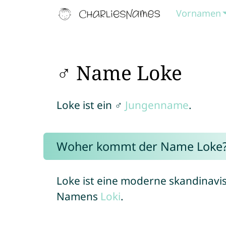
Vornamen
♂ Name Loke
Loke ist ein ♂
Jungenname
.
Woher kommt der Name Loke
Loke ist eine moderne skandinavi
Namens
Loki
.