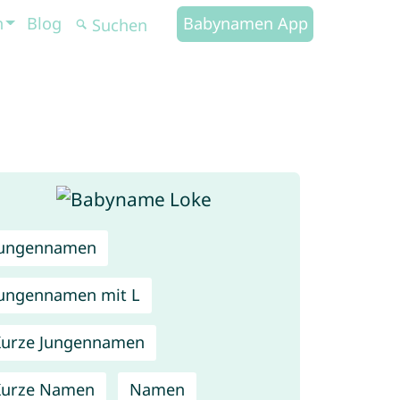
n
Blog
Babynamen App
Jungennamen
ungennamen mit L
urze Jungennamen
Kurze Namen
Namen