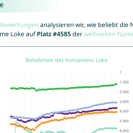
ke
r Bewertungen
analysieren wir, wie beliebt di
Name Loke auf
Platz #4585
der
weltweiten Name