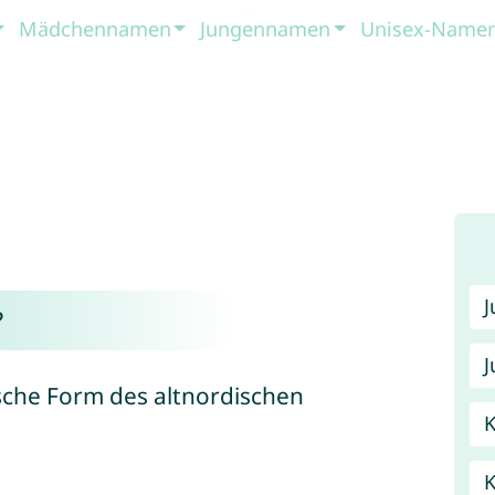
Mädchennamen
Jungennamen
Unisex-Name
?
J
sche Form des altnordischen
K