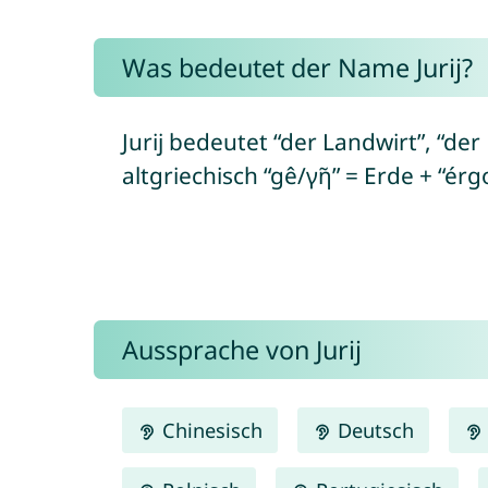
Was bedeutet der Name Jurij?
Jurij bedeutet “der Landwirt”, “de
altgriechisch “gê/γῆ” = Erde + “ér
Aussprache von Jurij
Chinesisch
Deutsch