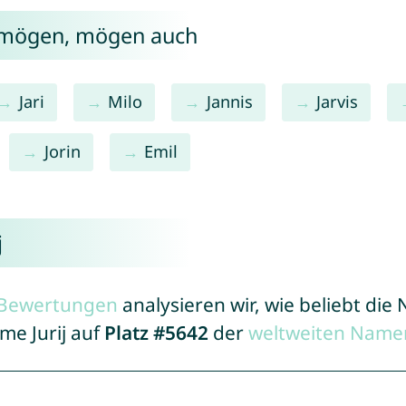
j mögen, mögen auch
Jari
Milo
Jannis
Jarvis
Jorin
Emil
j
r Bewertungen
analysieren wir, wie beliebt di
me Jurij auf
Platz #5642
der
weltweiten Namen