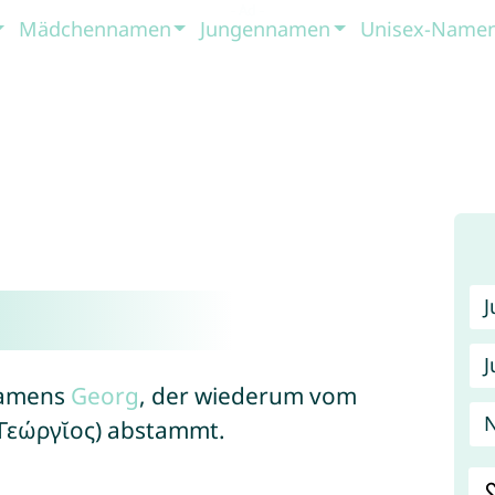
Mädchennamen
Jungennamen
Unisex-Name
J
 Namens
Georg
, der wiederum vom
N
(Γεώργῐος) abstammt.