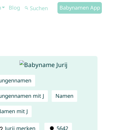
n
Blog
Babynamen App
Jungennamen
ungennamen mit J
Namen
amen mit J
Jurij merken
5642