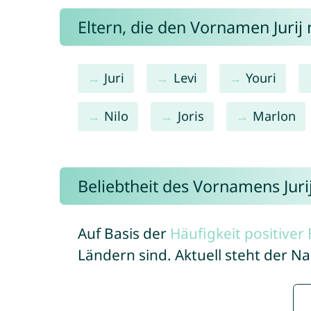
Eltern, die den Vornamen Juri
Juri
Levi
Youri
Nilo
Joris
Marlon
Beliebtheit des Vornamens Juri
Auf Basis der
Häufigkeit positive
Ländern sind. Aktuell steht der Na