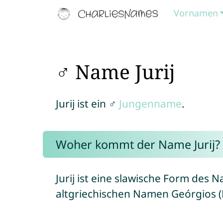
Vornamen
♂ Name Jurij
Jurij ist ein ♂
Jungenname
.
Woher kommt der Name Jurij?
Jurij ist eine slawische Form des
altgriechischen Namen Geórgios 