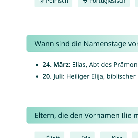
Polnisch
Portugiesisch
Wann sind die Namenstage von 
24. März
: Elias, Abt des Prämo
20. Juli
: Heiliger Elija, biblisch
Eltern, die den Vornamen Ili
Éliott
Ida
Kira