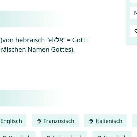
N
räisch “el/אֵל” = Gott +
en hebräischen Namen Gottes).
Englisch
Französisch
Italienisch