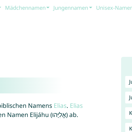
Mädchennamen
Jungennamen
Unisex-Name
J
 biblischen Namens
Elias
.
Elias
K
wiederum stammt vom hebräischen Namen Elijáhu (אֱלִיָּהוּ) ab.