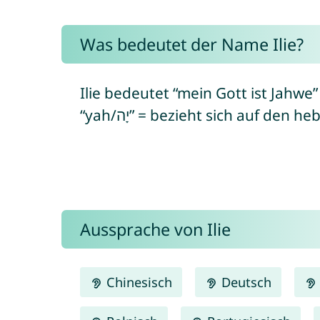
Was bedeutet der Name Ilie?
Ilie bedeutet “mein Gott ist Jahwe” (von heb
“yah/יָה” = bezieht sich auf d
Aussprache von Ilie
Chinesisch
Deutsch