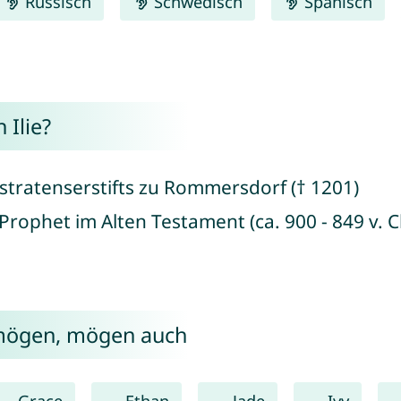
Russisch
Schwedisch
Spanisch
Ilie?
nstratenserstifts zu Rommersdorf († 1201)
er Prophet im Alten Testament (ca. 900 - 849 v. C
e mögen, mögen auch
Grace
Ethan
Jade
Ivy