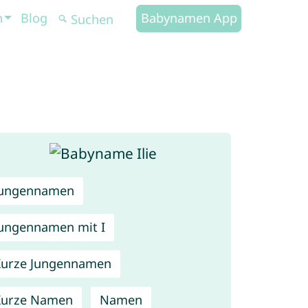
n
Blog
Babynamen App
Jungennamen
ungennamen mit I
urze Jungennamen
Kurze Namen
Namen