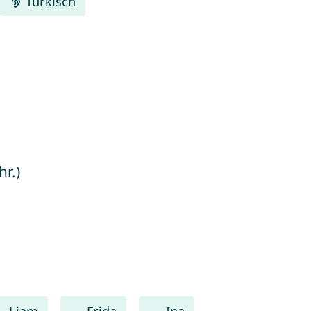
Türkisch
hr.)
Liam
Frida
Ina