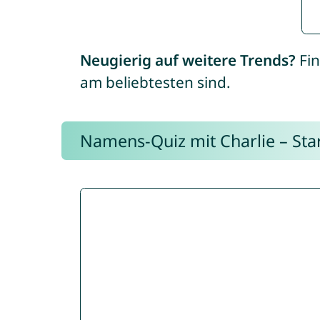
Neugierig auf weitere Trends?
Fin
am beliebtesten sind.
Namens-Quiz mit Charlie – Start