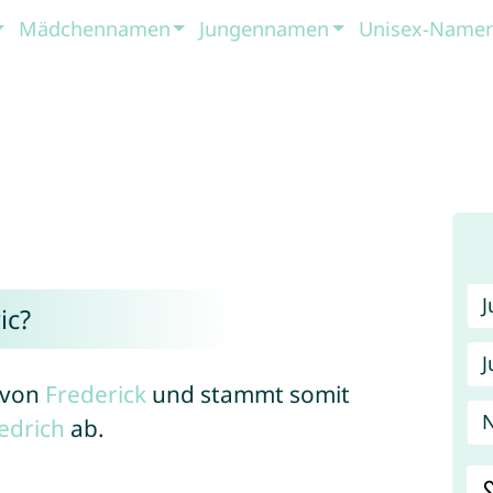
Mädchennamen
Jungennamen
Unisex-Name
ic?
J
e von
Frederick
und stammt somit
N
iedrich
ab.