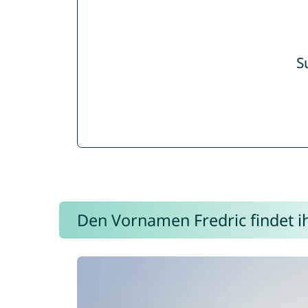
S
Den Vornamen Fredric findet ih