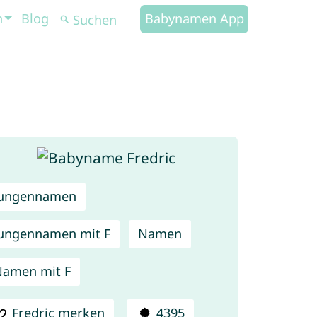
n
Blog
Babynamen App
Jungennamen
ungennamen mit F
Namen
amen mit F
Fredric merken
4395