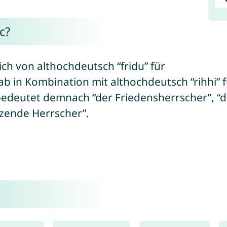
c?
ich von althochdeutsch “fridu” für
 ab in Kombination mit althochdeutsch “rihhi” fü
bedeutet demnach “der Friedensherrscher”, “de
tzende Herrscher”.