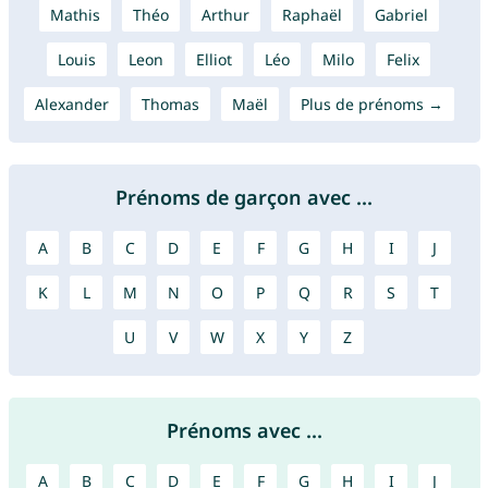
Mathis
Théo
Arthur
Raphaël
Gabriel
Louis
Leon
Elliot
Léo
Milo
Felix
Alexander
Thomas
Maël
Plus de prénoms →
Prénoms de garçon avec ...
A
B
C
D
E
F
G
H
I
J
K
L
M
N
O
P
Q
R
S
T
U
V
W
X
Y
Z
Prénoms avec ...
A
B
C
D
E
F
G
H
I
J