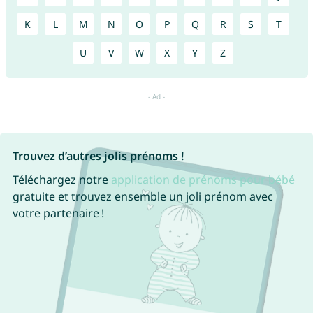
K
L
M
N
O
P
Q
R
S
T
U
V
W
X
Y
Z
Trouvez d’autres jolis prénoms !
Téléchargez notre
application de prénoms pour bébé
gratuite et trouvez ensemble un joli prénom avec
votre partenaire !