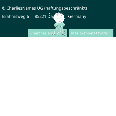
© CharliesNames UG (haftungsbeschränkt)
Brahmsweg 6
85221 Dachau
Germany
Cherchez ensemble
Mes prénoms favoris