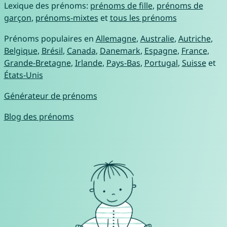
Lexique des prénoms:
prénoms de fille
,
prénoms de
garçon
,
prénoms-mixtes
et
tous les prénoms
Prénoms populaires en
Allemagne
,
Australie
,
Autriche
,
Belgique
,
Brésil
,
Canada
,
Danemark
,
Espagne
,
France
,
Grande-Bretagne
,
Irlande
,
Pays-Bas
,
Portugal
,
Suisse
et
États-Unis
Générateur de prénoms
Blog des prénoms