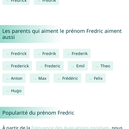
Fredrick
Fredrik
Les parents qui aiment le prénom Fredric aiment
aussi
Fredrick
Fredrik
Frederik
Frederick
Frederic
Emil
Theo
Anton
Max
Frédéric
Felix
Hugo
Popularité du prénom Fredric
À partir de la
fréquence des évaluations positives
, nous