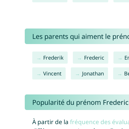
Les parents qui aiment le prén
Frederik
Frederic
E
Vincent
Jonathan
B
Popularité du prénom Frederic
À partir de la
fréquence des évalua