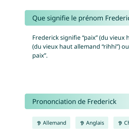
Que signifie le prénom Frederic
Frederick signifie “paix” (du vieux 
(du vieux haut allemand “rihhi”) ou 
paix”.
Prononciation de Frederick
Allemand
Anglais
Ch