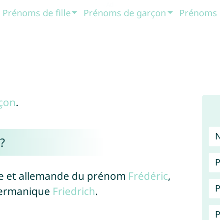
Prénoms de fille
Prénoms de garçon
Prénoms 
çon
.
?
P
ise et allemande du prénom
Frédéric
,
P
 germanique
Friedrich
.
P