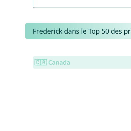
Frederick dans le Top 50 des 
🇨🇦 Canada