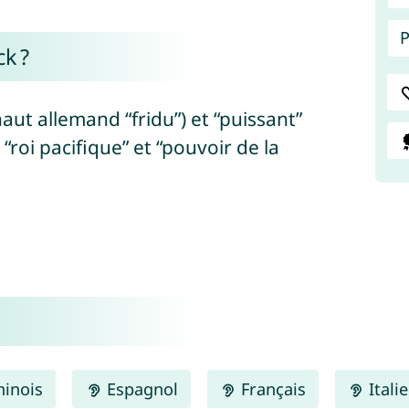
P
k ?
haut allemand “fridu”) et “puissant”
“roi pacifique” et “pouvoir de la
inois
Espagnol
Français
Itali