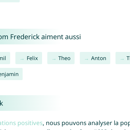
om Frederick aiment aussi
mil
Felix
Theo
Anton
T
enjamin
k
tions positives
, nous pouvons analyser la po