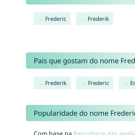
Frederic
Frederik
Pais que gostam do nome Fre
Frederik
Frederic
E
Popularidade do nome Frederi
Com base na
frequência das avali