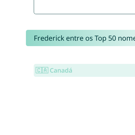
Frederick entre os Top 50 nom
🇨🇦 Canadá