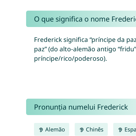
O que significa o nome Frederi
Frederick significa “príncipe da pa
paz” (do alto-alemão antigo “fridu”
príncipe/rico/poderoso).
Pronunția numelui Frederick
Alemão
Chinês
Espa