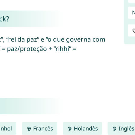
ck?
z”, “rei da paz” e “o que governa com
 = paz/proteção + “rihhi” =
nhol
Francês
Holandês
Inglês