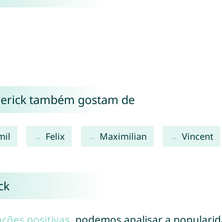
derick também gostam de
mil
Felix
Maximilian
Vincent
ck
ações positivas
, podemos analisar a populari