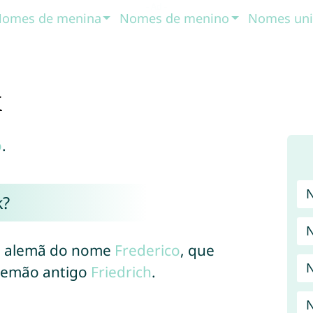
omes de menina
Nomes de menino
Nomes uni
k
o
.
k?
 e alemã do nome
Frederico
, que
N
lemão antigo
Friedrich
.
N