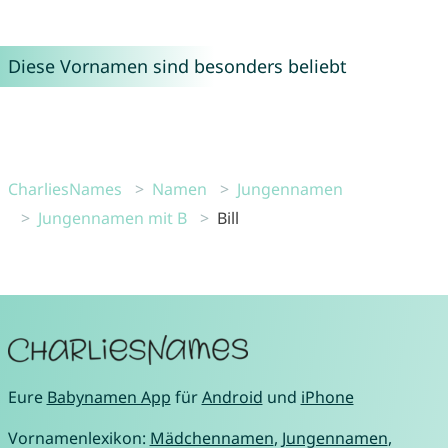
Diese Vornamen sind besonders beliebt
CharliesNames
Namen
Jungennamen
Jungennamen mit B
Bill
Eure
Babynamen App
für
Android
und
iPhone
Vornamenlexikon:
Mädchennamen
,
Jungennamen
,