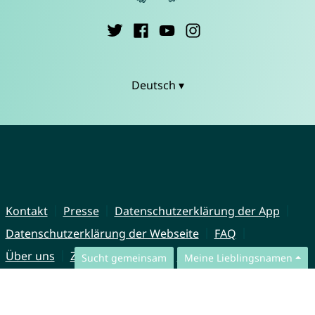
Deutsch ▾
Kontakt
Presse
Datenschutzerklärung der App
Datenschutzerklärung der Webseite
FAQ
Über uns
Zusammenarbeit
Impressum
Sucht gemeinsam
Meine Lieblingsnamen
© CharliesNames UG (haftungsbeschränkt)