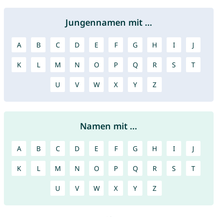
Jungennamen mit ...
A
B
C
D
E
F
G
H
I
J
K
L
M
N
O
P
Q
R
S
T
U
V
W
X
Y
Z
Namen mit ...
A
B
C
D
E
F
G
H
I
J
K
L
M
N
O
P
Q
R
S
T
U
V
W
X
Y
Z