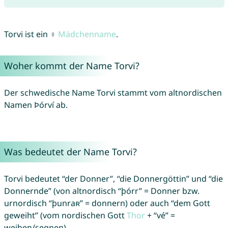
Torvi ist ein ♀
Mädchenname
.
Woher kommt der Name Torvi?
Der schwedische Name Torvi stammt vom altnordischen
Namen Þórví ab.
Was bedeutet der Name Torvi?
Torvi bedeutet “der Donner”, “die Donnergöttin” und “die
Donnernde” (von altnordisch “þórr” = Donner bzw.
urnordisch “þunraʀ” = donnern) oder auch “dem Gott
geweiht” (vom nordischen Gott
Thor
+ “vé” =
weihen/segnen).