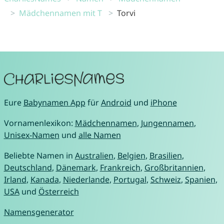
Mädchennamen mit T
Torvi
Eure
Babynamen App
für
Android
und
iPhone
Vornamenlexikon:
Mädchennamen
,
Jungennamen
,
Unisex-Namen
und
alle Namen
Beliebte Namen in
Australien
,
Belgien
,
Brasilien
,
Deutschland
,
Dänemark
,
Frankreich
,
Großbritannien
,
Irland
,
Kanada
,
Niederlande
,
Portugal
,
Schweiz
,
Spanien
,
USA
und
Österreich
Namensgenerator