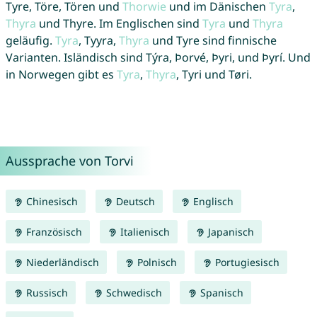
Tyre, Töre, Tören und
Thorwie
und im Dänischen
Tyra
,
Thyra
und Thyre. Im Englischen sind
Tyra
und
Thyra
geläufig.
Tyra
, Tyyra,
Thyra
und Tyre sind finnische
Varianten. Isländisch sind Týra, Þorvé, Þyri, und Þyrí. Und
in Norwegen gibt es
Tyra
,
Thyra
, Tyri und Tøri.
Aussprache von Torvi
Chinesisch
Deutsch
Englisch
Französisch
Italienisch
Japanisch
Niederländisch
Polnisch
Portugiesisch
Russisch
Schwedisch
Spanisch