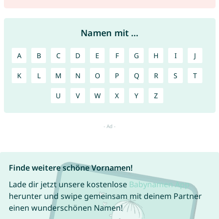
Namen mit ...
A
B
C
D
E
F
G
H
I
J
K
L
M
N
O
P
Q
R
S
T
U
V
W
X
Y
Z
Finde weitere schöne Vornamen!
Lade dir jetzt unsere kostenlose
Babynamen App
herunter und swipe gemeinsam mit deinem Partner
einen wunderschönen Namen!