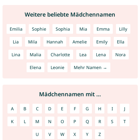
Weitere beliebte Mädchennamen
Emilia
Sophie
Sophia
Mia
Emma
Lilly
Lia
Mila
Hannah
Amelie
Emily
Ella
Lina
Malia
Charlotte
Lea
Lena
Nora
Elena
Leonie
Mehr Namen →
Mädchennamen mit ...
A
B
C
D
E
F
G
H
I
J
K
L
M
N
O
P
Q
R
S
T
U
V
W
X
Y
Z