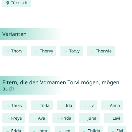
Türkisch
Varianten
Thorvi
Thorvy
Torvy
Thorwie
Eltern, die den Vornamen Torvi mögen, mögen
auch
Thorvi
Tilda
Ida
Liv
Alma
Freya
Ava
Frida
Juna
Levi
Edda
Lotta
Leni
Thilda
Elvi