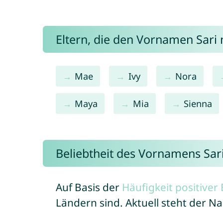
Eltern, die den Vornamen Sar
Mae
Ivy
Nora
Maya
Mia
Sienna
Beliebtheit des Vornamens Sar
Auf Basis der
Häufigkeit positive
Ländern sind. Aktuell steht der N