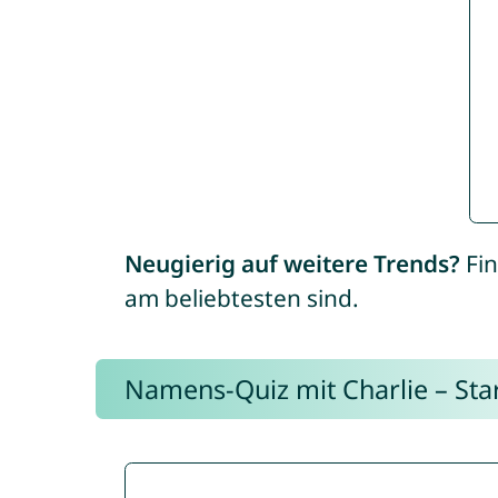
Neugierig auf weitere Trends?
Fin
am beliebtesten sind.
Namens-Quiz mit Charlie – Start