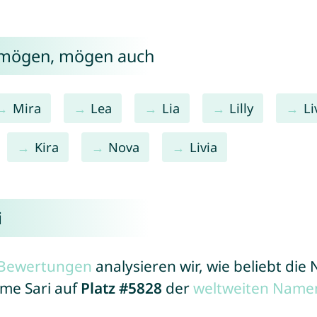
i mögen, mögen auch
Mira
Lea
Lia
Lilly
Li
Kira
Nova
Livia
i
r Bewertungen
analysieren wir, wie beliebt di
ame Sari auf
Platz #5828
der
weltweiten Namen