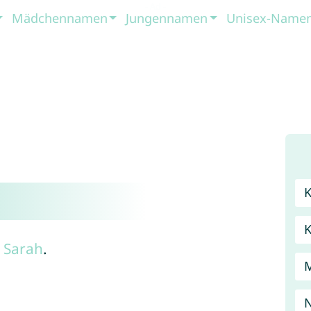
Mädchennamen
Jungennamen
Unisex-Name
n
Sarah
.
N