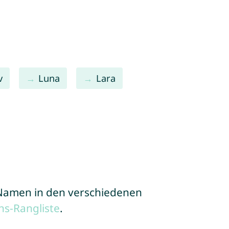
v
Luna
Lara
e Namen in den verschiedenen
s-Rangliste
.