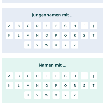
Jungennamen mit ...
A
B
C
D
E
F
G
H
I
J
K
L
M
N
O
P
Q
R
S
T
U
V
W
X
Y
Z
Namen mit ...
A
B
C
D
E
F
G
H
I
J
K
L
M
N
O
P
Q
R
S
T
U
V
W
X
Y
Z