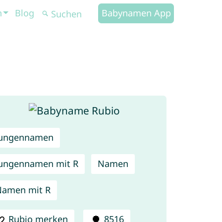
n
Blog
Babynamen App
Jungennamen
ungennamen mit R
Namen
amen mit R
Rubio merken
8516