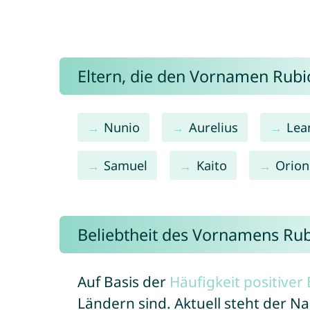
Eltern, die den Vornamen Rub
Nunio
Aurelius
Lea
Samuel
Kaito
Orion
Beliebtheit des Vornamens Ru
Auf Basis der
Häufigkeit positive
Ländern sind. Aktuell steht der 