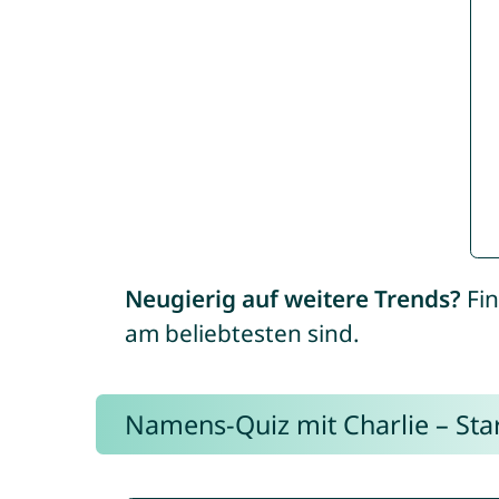
Neugierig auf weitere Trends?
Fin
am beliebtesten sind.
Namens-Quiz mit Charlie – Start