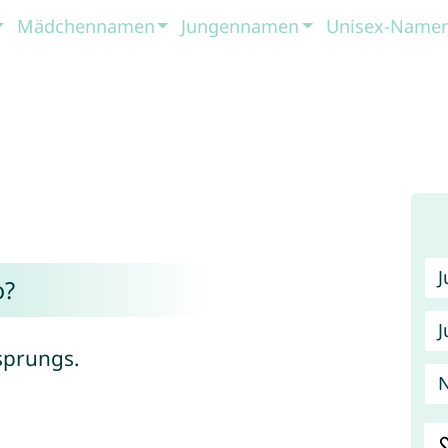
Mädchennamen
Jungennamen
Unisex-Name
o?
J
sprungs.
N