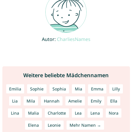
Autor:
CharliesNames
Weitere beliebte Mädchennamen
Emilia
Sophie
Sophia
Mia
Emma
Lilly
Lia
Mila
Hannah
Amelie
Emily
Ella
Lina
Malia
Charlotte
Lea
Lena
Nora
Elena
Leonie
Mehr Namen →