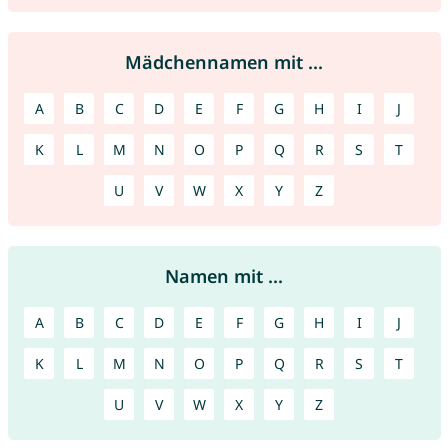
Mädchennamen mit ...
A
B
C
D
E
F
G
H
I
J
K
L
M
N
O
P
Q
R
S
T
U
V
W
X
Y
Z
Namen mit ...
A
B
C
D
E
F
G
H
I
J
K
L
M
N
O
P
Q
R
S
T
U
V
W
X
Y
Z