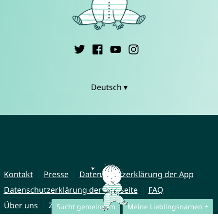
Deutsch ▾
Kontakt
Presse
Datenschutzerklärung der App
Datenschutzerklärung der Webseite
FAQ
Über uns
Zusammenarbeit
Impressum
Sucht gemeinsam
Meine Lieblingsnamen