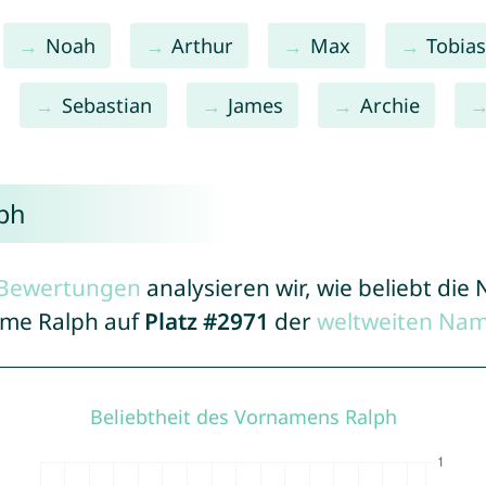
Noah
Arthur
Max
Tobia
Sebastian
James
Archie
ph
r Bewertungen
analysieren wir, wie beliebt di
Name Ralph auf
Platz #2971
der
weltweiten Nam