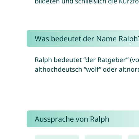
bildeten und schließlich die Kurzf
Was bedeutet der Name Ralph
Ralph bedeutet “der Ratgeber” (von
althochdeutsch “wolf” oder altnordi
Aussprache von Ralph