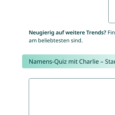
Neugierig auf weitere Trends?
Fin
am beliebtesten sind.
Namens-Quiz mit Charlie – Start