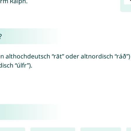
orm Ralph.
?
 althochdeutsch “rāt” oder altnordisch “ráð”)
sch “úlfr”).