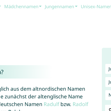
Mädchennamen
Jungennamen
Unisex-Name
h?
J
glich aus dem altnordischen Namen
N
de zunächst der altenglische Name
chdeutschen Namen
Radulf
bzw.
Radolf