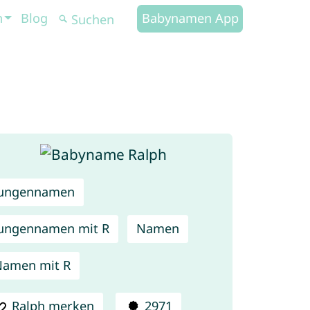
n
Blog
Babynamen App
Jungennamen
ungennamen mit R
Namen
amen mit R
Ralph merken
2971