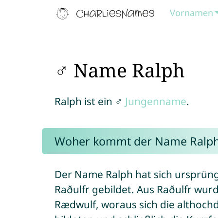
Vornamen
♂ Name Ralph
Ralph ist ein ♂
Jungenname
.
Woher kommt der Name Ralp
Der Name Ralph hat sich ursprün
Raðulfr gebildet. Aus Raðulfr wur
Rædwulf, woraus sich die altho