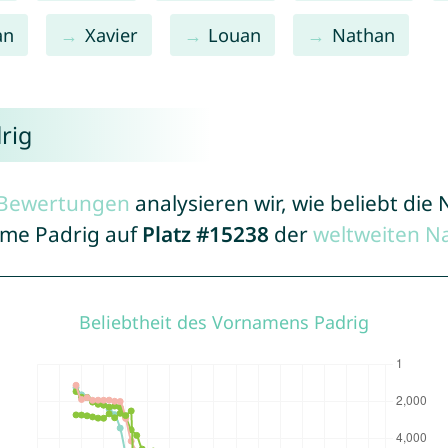
an
Xavier
Louan
Nathan
rig
r Bewertungen
analysieren wir, wie beliebt di
ame Padrig auf
Platz #15238
der
weltweiten N