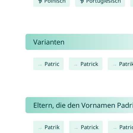
Polnisch
Portugiesisch
Varianten
Patric
Patrick
Patri
Eltern, die den Vornamen Pad
Patrik
Patrick
Patri