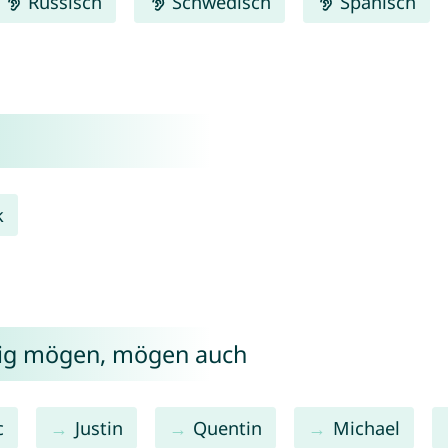
Russisch
Schwedisch
Spanisch
k
rig mögen, mögen auch
c
Justin
Quentin
Michael