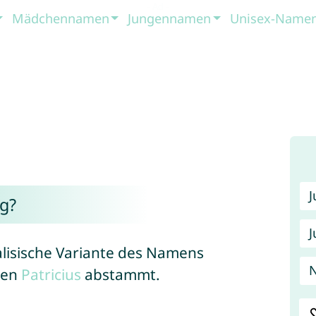
Mädchennamen
Jungennamen
Unisex-Name
g?
J
alisische Variante des Namens
N
men
Patricius
abstammt.