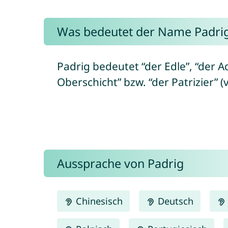
Was bedeutet der Name Padri
Padrig bedeutet “der Edle”, “der 
Oberschicht” bzw. “der Patrizier” (v
Aussprache von Padrig
Chinesisch
Deutsch