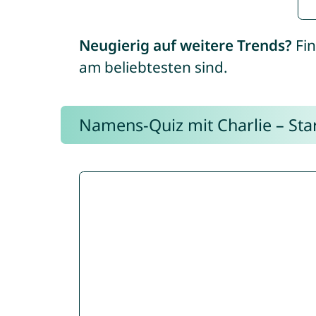
Neugierig auf weitere Trends?
Fin
am beliebtesten sind.
Namens-Quiz mit Charlie – Start