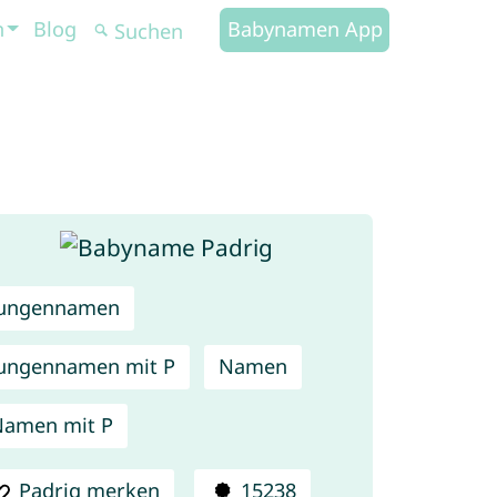
n
Blog
Babynamen App
Jungennamen
ungennamen mit P
Namen
amen mit P
Padrig merken
15238