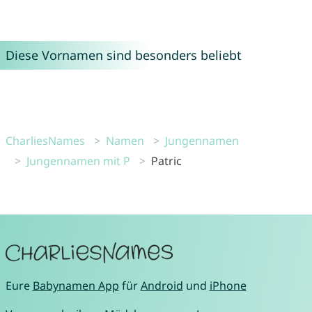
Diese Vornamen sind besonders beliebt
CharliesNames
Namen
Jungennamen
Jungennamen mit P
Patric
Eure
Babynamen App
für
Android
und
iPhone