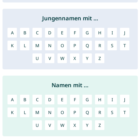
Jungennamen mit ...
A
B
C
D
E
F
G
H
I
J
K
L
M
N
O
P
Q
R
S
T
U
V
W
X
Y
Z
Namen mit ...
A
B
C
D
E
F
G
H
I
J
K
L
M
N
O
P
Q
R
S
T
U
V
W
X
Y
Z