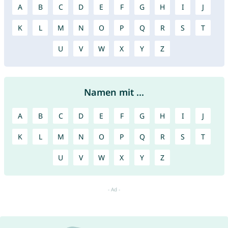
A
B
C
D
E
F
G
H
I
J
K
L
M
N
O
P
Q
R
S
T
U
V
W
X
Y
Z
Namen mit ...
A
B
C
D
E
F
G
H
I
J
K
L
M
N
O
P
Q
R
S
T
U
V
W
X
Y
Z