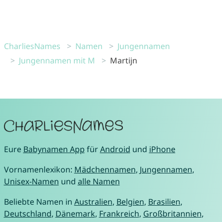
CharliesNames
Namen
Jungennamen
Jungennamen mit M
Martijn
Eure
Babynamen App
für
Android
und
iPhone
Vornamenlexikon:
Mädchennamen
,
Jungennamen
,
Unisex-Namen
und
alle Namen
Beliebte Namen in
Australien
,
Belgien
,
Brasilien
,
Deutschland
,
Dänemark
,
Frankreich
,
Großbritannien
,