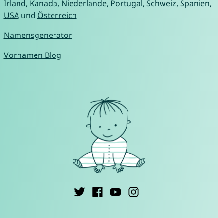
Irland
,
Kanada
,
Niederlande
,
Portugal
,
Schweiz
,
Spanien
,
USA
und
Österreich
Namensgenerator
Vornamen Blog