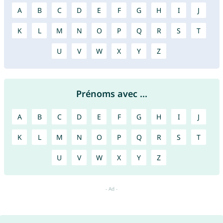
A
B
C
D
E
F
G
H
I
J
K
L
M
N
O
P
Q
R
S
T
U
V
W
X
Y
Z
Prénoms avec ...
A
B
C
D
E
F
G
H
I
J
K
L
M
N
O
P
Q
R
S
T
U
V
W
X
Y
Z