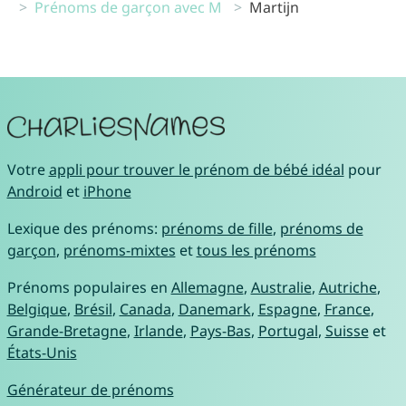
Prénoms de garçon avec M
Martijn
Votre
appli pour trouver le prénom de bébé idéal
pour
Android
et
iPhone
Lexique des prénoms:
prénoms de fille
,
prénoms de
garçon
,
prénoms-mixtes
et
tous les prénoms
Prénoms populaires en
Allemagne
,
Australie
,
Autriche
,
Belgique
,
Brésil
,
Canada
,
Danemark
,
Espagne
,
France
,
Grande-Bretagne
,
Irlande
,
Pays-Bas
,
Portugal
,
Suisse
et
États-Unis
Générateur de prénoms