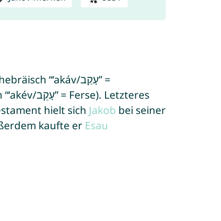
ch “‘akáv/עָקַב” =
 Letzteres
stament hielt sich
Jakob
bei seiner
ußerdem kaufte er
Esau