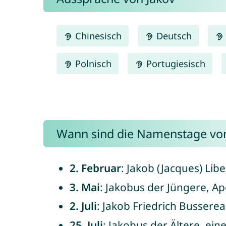
Chinesisch
Deutsch
Polnisch
Portugiesisch
Wann sind die Namenstage von
2. Februar
: Jakob (Jacques) Lib
3. Mai
: Jakobus der Jüngere, Ap
2. Juli
: Jakob Friedrich Bussere
25. Juli
: Jakobus der Ältere, eine