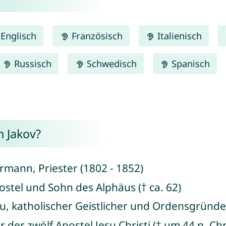
Englisch
Französisch
Italienisch
Russisch
Schwedisch
Spanisch
 Jakov?
ermann, Priester (1802 - 1852)
ostel und Sohn des Alphäus († ca. 62)
au, katholischer Geistlicher und Ordensgründer
r der zwölf Apostel Jesu Christi († um 44 n. Chr