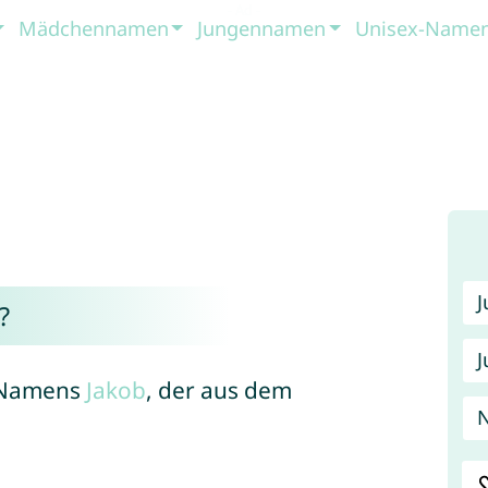
Mädchennamen
Jungennamen
Unisex-Name
?
J
s Namens
Jakob
, der aus dem
N