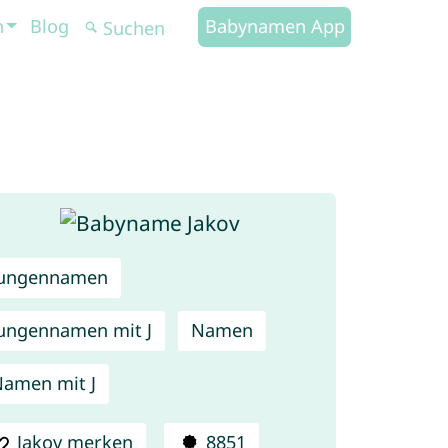
n
Blog
Babynamen App
Jungennamen
ungennamen mit J
Namen
amen mit J
Jakov merken
8851