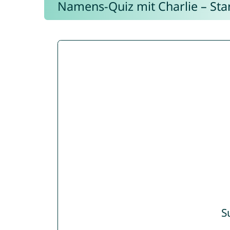
Namens-Quiz mit Charlie – Start
S