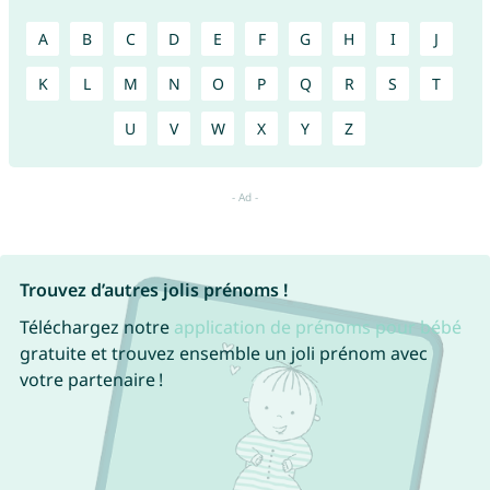
A
B
C
D
E
F
G
H
I
J
K
L
M
N
O
P
Q
R
S
T
U
V
W
X
Y
Z
Trouvez d’autres jolis prénoms !
Téléchargez notre
application de prénoms pour bébé
gratuite et trouvez ensemble un joli prénom avec
votre partenaire !