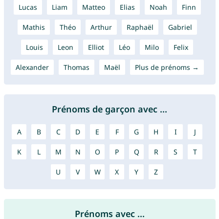
Lucas
Liam
Matteo
Elias
Noah
Finn
Mathis
Théo
Arthur
Raphaël
Gabriel
Louis
Leon
Elliot
Léo
Milo
Felix
Alexander
Thomas
Maël
Plus de prénoms →
Prénoms de garçon avec ...
A
B
C
D
E
F
G
H
I
J
K
L
M
N
O
P
Q
R
S
T
U
V
W
X
Y
Z
Prénoms avec ...