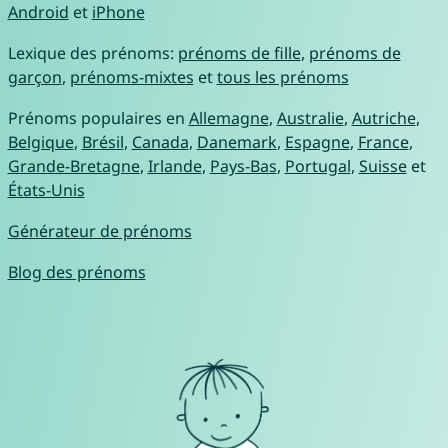
Android
et
iPhone
Lexique des prénoms:
prénoms de fille
,
prénoms de
garçon
,
prénoms-mixtes
et
tous les prénoms
Prénoms populaires en
Allemagne
,
Australie
,
Autriche
,
Belgique
,
Brésil
,
Canada
,
Danemark
,
Espagne
,
France
,
Grande-Bretagne
,
Irlande
,
Pays-Bas
,
Portugal
,
Suisse
et
États-Unis
Générateur de prénoms
Blog des prénoms