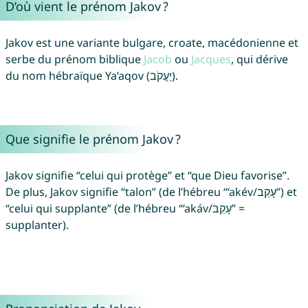
D’où vient le prénom Jakov ?
Jakov est une variante bulgare, croate, macédonienne et
serbe du prénom biblique
Jacob
ou
Jacques
, qui dérive
du nom hébraïque Ya’aqov (יַעֲקֹב).
Que signifie le prénom Jakov ?
Jakov signifie “celui qui protège” et “que Dieu favorise”.
De plus, Jakov signifie “talon” (de l’hébreu “‘akév/עָקֵב”) et
“celui qui supplante” (de l’hébreu “‘akáv/עָקַב” =
supplanter).