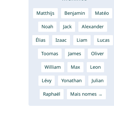
Matthijs
Benjamin
Matéo
Noah
Jack
Alexander
Élias
Izaac
Liam
Lucas
Toomas
James
Oliver
William
Max
Leon
Lévy
Yonathan
Julian
Raphaël
Mais nomes →