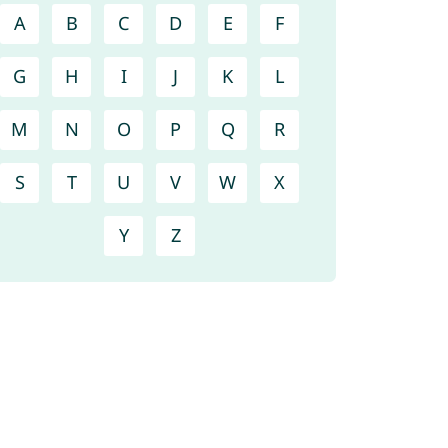
A
B
C
D
E
F
G
H
I
J
K
L
M
N
O
P
Q
R
S
T
U
V
W
X
Y
Z