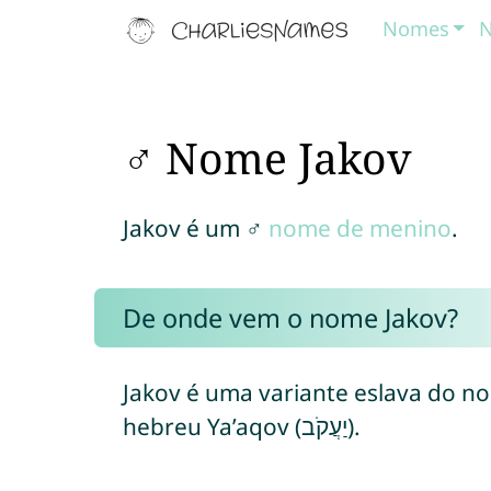
Nomes
N
♂ Nome Jakov
Jakov é um ♂
nome de menino
.
De onde vem o nome Jakov?
Jakov é uma variante eslava do n
hebreu Ya’aqov (יַעֲקֹב).