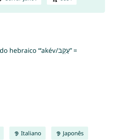
raico “‘akév/עָקֵב” =
Italiano
Japonês