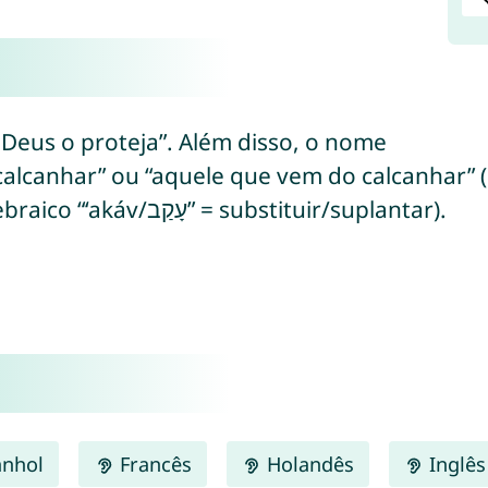
 Deus o proteja”. Além disso, o nome
lcanhar” ou “aquele que vem do calcanhar” (do heb
calcanhar) ou “suplantador” (do hebraico “‘akáv/עָקַב” = substituir/suplantar).
nhol
Francês
Holandês
Inglês