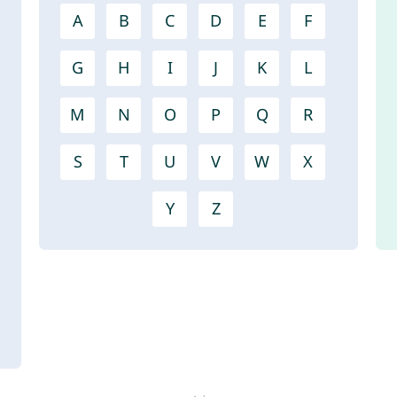
A
B
C
D
E
F
G
H
I
J
K
L
M
N
O
P
Q
R
S
T
U
V
W
X
Y
Z