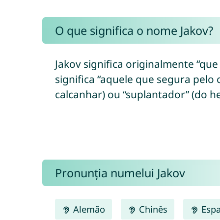
O que significa o nome Jakov?
Jakov significa originalmente “que
significa “aquele que segura pelo ca
Pronunția numelui Jakov
Alemão
Chinês
Espa