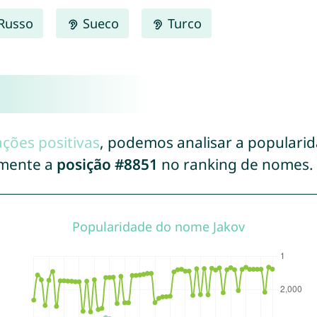
Russo
Sueco
Turco
ações positivas
, podemos analisar a populari
lmente a
posição #8851
no ranking de nomes.