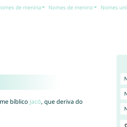
omes de menina
Nomes de menino
Nomes uni
ome bíblico
Jacó
, que deriva do
N