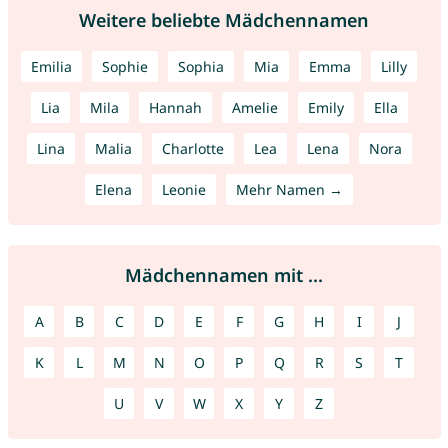
Weitere beliebte Mädchennamen
Emilia
Sophie
Sophia
Mia
Emma
Lilly
Lia
Mila
Hannah
Amelie
Emily
Ella
Lina
Malia
Charlotte
Lea
Lena
Nora
Elena
Leonie
Mehr Namen →
Mädchennamen mit ...
A
B
C
D
E
F
G
H
I
J
K
L
M
N
O
P
Q
R
S
T
U
V
W
X
Y
Z