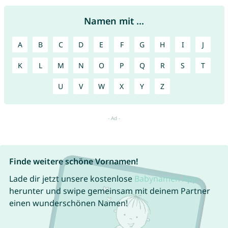
Namen mit ...
A
B
C
D
E
F
G
H
I
J
K
L
M
N
O
P
Q
R
S
T
U
V
W
X
Y
Z
Finde weitere schöne Vornamen!
Lade dir jetzt unsere kostenlose
Babynamen App
herunter und swipe gemeinsam mit deinem Partner
einen wunderschönen Namen!