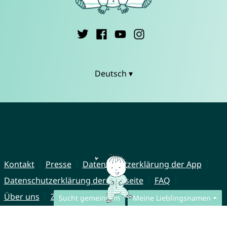
Deutsch ▾
Kontakt
Presse
Datenschutzerklärung der App
Datenschutzerklärung der Webseite
FAQ
Über uns
Zusammenarbeit
Impressum
Sucht gemeinsam
Meine Lieblingsnamen