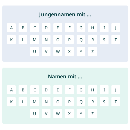
Jungennamen mit ...
A
B
C
D
E
F
G
H
I
J
K
L
M
N
O
P
Q
R
S
T
U
V
W
X
Y
Z
Namen mit ...
A
B
C
D
E
F
G
H
I
J
K
L
M
N
O
P
Q
R
S
T
U
V
W
X
Y
Z