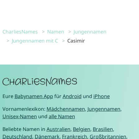
CharliesNames
Namen
Jungennamen
Jungennamen mit C
Casimir
Eure
Babynamen App
für
Android
und
iPhone
Vornamenlexikon:
Mädchennamen
,
Jungennamen
,
Unisex-Namen
und
alle Namen
Beliebte Namen in
Australien
,
Belgien
,
Brasilien
,
Deutschland
,
Dänemark
,
Frankreich
,
Großbritannien
,