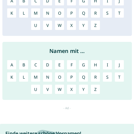
A
B
C
D
E
F
G
H
I
J
K
L
M
N
O
P
Q
R
S
T
U
V
W
X
Y
Z
Namen mit ...
A
B
C
D
E
F
G
H
I
J
K
L
M
N
O
P
Q
R
S
T
U
V
W
X
Y
Z
Finde weitere schöne Vornamen!