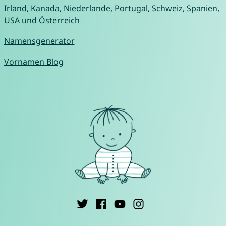
Irland
,
Kanada
,
Niederlande
,
Portugal
,
Schweiz
,
Spanien
,
USA
und
Österreich
Namensgenerator
Vornamen Blog