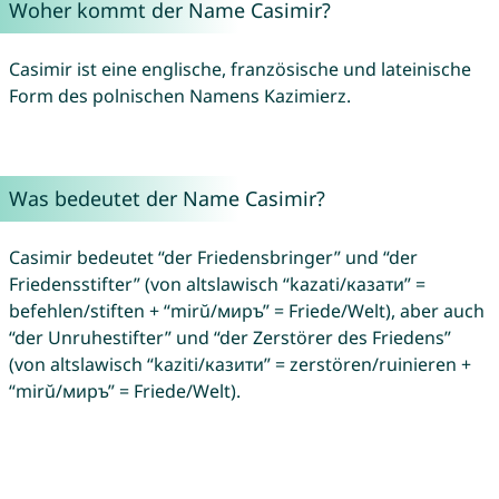
Woher kommt der Name Casimir?
Casimir ist eine englische, französische und lateinische
Form des polnischen Namens Kazimierz.
Was bedeutet der Name Casimir?
Casimir bedeutet “der Friedensbringer” und “der
Friedensstifter” (von altslawisch “kazati/казати” =
befehlen/stiften + “mirŭ/миръ” = Friede/Welt), aber auch
“der Unruhestifter” und “der Zerstörer des Friedens”
(von altslawisch “kaziti/казити” = zerstören/ruinieren +
“mirŭ/миръ” = Friede/Welt).