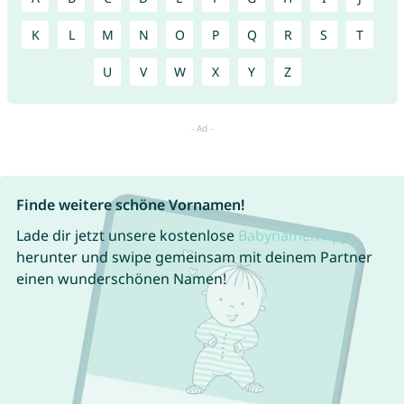
K
L
M
N
O
P
Q
R
S
T
U
V
W
X
Y
Z
Finde weitere schöne Vornamen!
Lade dir jetzt unsere kostenlose
Babynamen App
herunter und swipe gemeinsam mit deinem Partner
einen wunderschönen Namen!