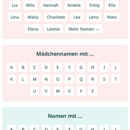
Lia
Mila
Hannah
Amelie
Emily
Ella
Lina
Malia
Charlotte
Lea
Lena
Nora
Elena
Leonie
Mehr Namen →
Mädchennamen mit ...
A
B
C
D
E
F
G
H
I
J
K
L
M
N
O
P
Q
R
S
T
U
V
W
X
Y
Z
Namen mit ...
A
B
C
D
E
F
G
H
I
J