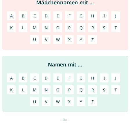
Mädchennamen mit ...
A
B
C
D
E
F
G
H
I
J
K
L
M
N
O
P
Q
R
S
T
U
V
W
X
Y
Z
Namen mit ...
A
B
C
D
E
F
G
H
I
J
K
L
M
N
O
P
Q
R
S
T
U
V
W
X
Y
Z