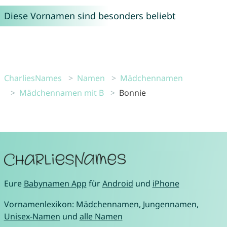
Diese Vornamen sind besonders beliebt
CharliesNames
Namen
Mädchennamen
Mädchennamen mit B
Bonnie
Eure
Babynamen App
für
Android
und
iPhone
Vornamenlexikon:
Mädchennamen
,
Jungennamen
,
Unisex-Namen
und
alle Namen