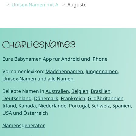
Unisex-Namen mit A
Auguste
Eure
Babynamen App
für
Android
und
iPhone
Vornamenlexikon:
Mädchennamen
,
Jungennamen
,
Unisex-Namen
und
alle Namen
Beliebte Namen in
Australien
,
Belgien
,
Brasilien
,
Deutschland
,
Dänemark
,
Frankreich
,
Großbritannien
,
Irland
,
Kanada
,
Niederlande
,
Portugal
,
Schweiz
,
Spanien
,
USA
und
Österreich
Namensgenerator