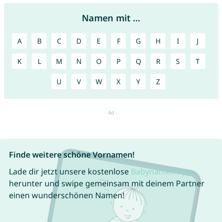
Namen mit ...
A
B
C
D
E
F
G
H
I
J
K
L
M
N
O
P
Q
R
S
T
U
V
W
X
Y
Z
Finde weitere schöne Vornamen!
Lade dir jetzt unsere kostenlose
Babynamen App
herunter und swipe gemeinsam mit deinem Partner
einen wunderschönen Namen!