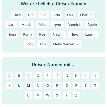
Weitere beliebte Unisex-Namen
Luca
Leo
Elia
Aria
Lou
Charlie
Lian
Mattis
Mika
Lynn
Yannick
Robin
Jona
Romy
Noé
Naomi
Nino
Laurin
Tom
Elin
Mehr Namen →
Unisex-Namen mit ...
A
B
C
D
E
F
G
H
I
J
K
L
M
N
O
P
Q
R
S
T
U
V
W
X
Y
Z