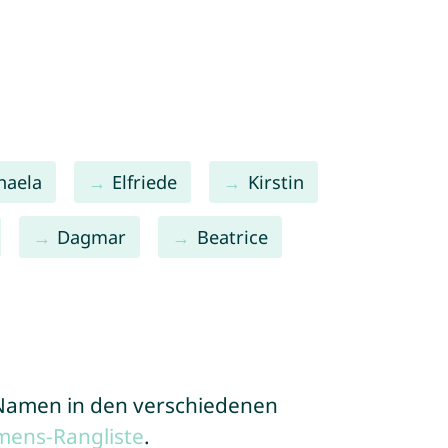
haela
Elfriede
Kirstin
Dagmar
Beatrice
e Namen in den verschiedenen
mens-Rangliste
.