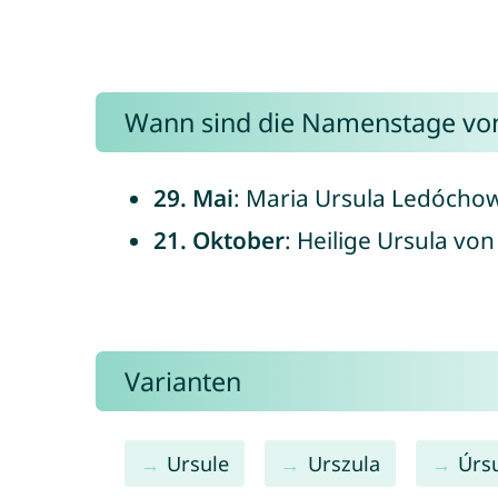
Wann sind die Namenstage von
29. Mai
: Maria Ursula Ledócho
21. Oktober
: Heilige Ursula von
Varianten
Ursule
Urszula
Úrs