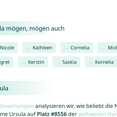
ula mögen, mögen auch
Nicole
Kathleen
Cornelia
Mic
gret
Kerstin
Saskia
Kornelia
ula
r Bewertungen
analysieren wir, wie beliebt di
ame Ursula auf
Platz #8556
der
weltweiten Na