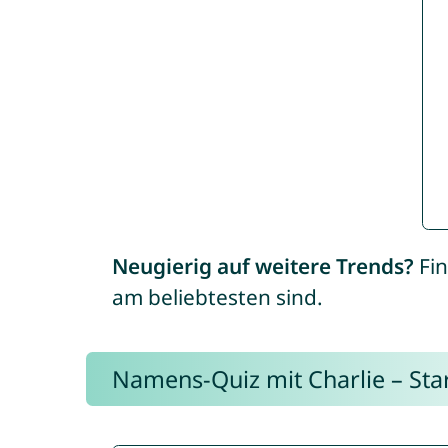
Neugierig auf weitere Trends?
Fin
am beliebtesten sind.
Namens-Quiz mit Charlie – Start