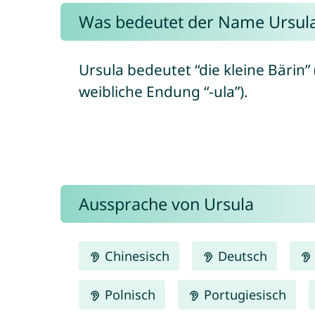
Was bedeutet der Name Ursul
Ursula bedeutet “die kleine Bärin” 
weibliche Endung “-ula”).
Aussprache von Ursula
Chinesisch
Deutsch
Polnisch
Portugiesisch