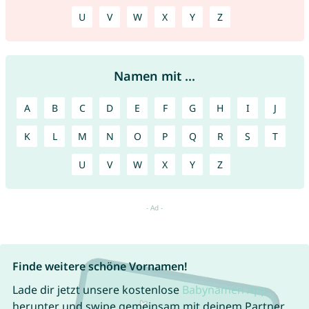
U
V
W
X
Y
Z
Namen mit ...
A
B
C
D
E
F
G
H
I
J
K
L
M
N
O
P
Q
R
S
T
U
V
W
X
Y
Z
Finde weitere schöne Vornamen!
Lade dir jetzt unsere kostenlose
Babynamen App
herunter und swipe gemeinsam mit deinem Partner