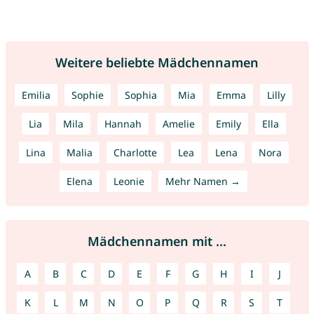
Weitere beliebte Mädchennamen
Emilia
Sophie
Sophia
Mia
Emma
Lilly
Lia
Mila
Hannah
Amelie
Emily
Ella
Lina
Malia
Charlotte
Lea
Lena
Nora
Elena
Leonie
Mehr Namen →
Mädchennamen mit ...
A
B
C
D
E
F
G
H
I
J
K
L
M
N
O
P
Q
R
S
T