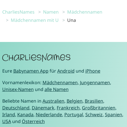
CharliesNames
Namen
Mädchennamen
Mädchennamen mit U
Una
Eure
Babynamen App
für
Android
und
iPhone
Vornamenlexikon:
Mädchennamen
,
Jungennamen
,
Unisex-Namen
und
alle Namen
Beliebte Namen in
Australien
,
Belgien
,
Brasilien
,
Deutschland
,
Dänemark
,
Frankreich
,
Großbritannien
,
Irland
,
Kanada
,
Niederlande
,
Portugal
,
Schweiz
,
Spanien
,
USA
und
Österreich