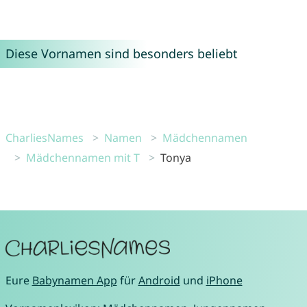
Diese Vornamen sind besonders beliebt
CharliesNames
Namen
Mädchennamen
Mädchennamen mit T
Tonya
Eure
Babynamen App
für
Android
und
iPhone