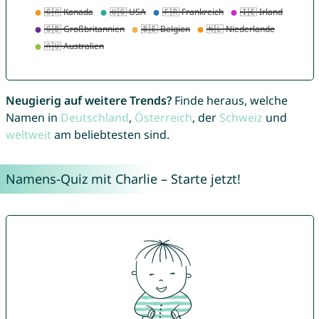
Neugierig auf weitere Trends?
Finde heraus, welche
Namen in
Deutschland
,
Österreich
, der
Schweiz
und
weltweit
am beliebtesten sind.
Namens-Quiz mit Charlie – Starte jetzt!