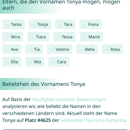
Eltern, die den Vornamen Tonya mögen, mögen
auch
Tonia
Tonja
Tara
Fiona
Mira
Tiara
Tessa
Marie
Ava
Tia
Valerie
Bella
Rosa
Ella
Mia
Cara
Beliebtheit des Vornamens Tonya
Auf Basis der
Häufigkeit positiver Bewertungen
analysieren wir, wie beliebt die Namen in den
verschiedenen Ländern sind. Aktuell steht der Name
Tonya auf
Platz #4625
der
weltweiten Namens-Rangliste
.