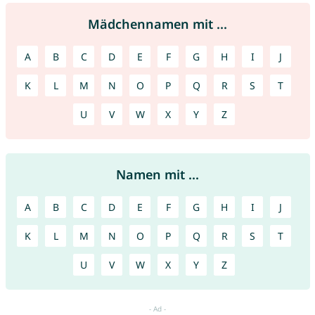
Mädchennamen mit ...
A
B
C
D
E
F
G
H
I
J
K
L
M
N
O
P
Q
R
S
T
U
V
W
X
Y
Z
Namen mit ...
A
B
C
D
E
F
G
H
I
J
K
L
M
N
O
P
Q
R
S
T
U
V
W
X
Y
Z