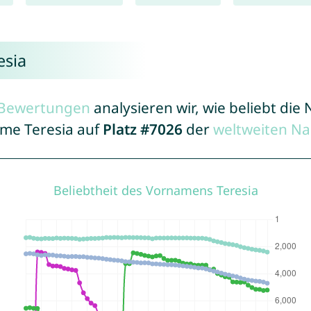
esia
r Bewertungen
analysieren wir, wie beliebt di
ame Teresia auf
Platz #7026
der
weltweiten Na