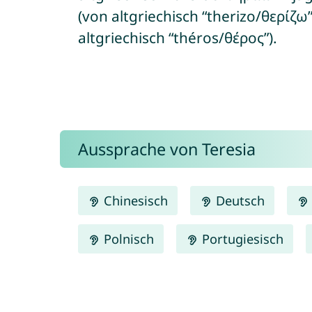
(von altgriechisch “therizo/θερίζ
altgriechisch “théros/θέρος”).
Aussprache von Teresia
Chinesisch
Deutsch
Polnisch
Portugiesisch