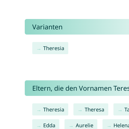
Varianten
Theresia
Eltern, die den Vornamen Ter
Theresia
Theresa
T
Edda
Aurelie
Helen