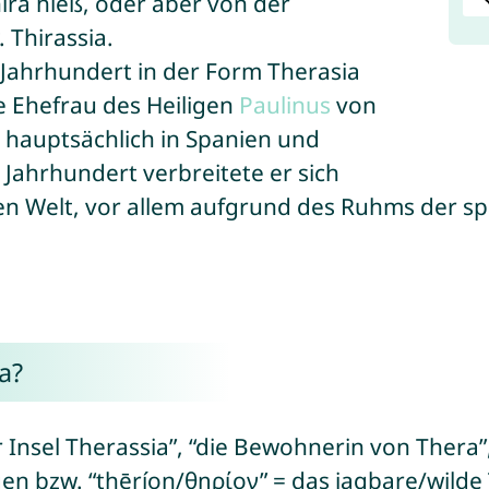
ira hieß, oder aber von der
 Thirassia.
 Jahrhundert in der Form Therasia
he Ehefrau des Heiligen
Paulinus
von
e hauptsächlich in Spanien und
 Jahrhundert verbreitete er sich
chen Welt, vor allem aufgrund des Ruhms der 
a?
 Insel Therassia”, “die Bewohnerin von Thera”,
en bzw. “thēríon/θηρίον” = das jagbare/wilde T