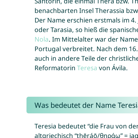
Santorin, die einmal Thera bzw. Th
benachbarten Insel Therassia bzw.
Der Name erschien erstmals im 4.
oder Tarasia, so hieß die spanisc
Nola
. Im Mittelalter war der Nam
Portugal verbreitet. Nach dem 16.
auch in andere Teile der christli
Reformatorin
Teresa
von Ávila.
Was bedeutet der Name Teresi
Teresia bedeutet “die Frau von der
altgriechisch “thēráō/θηράω” = jag