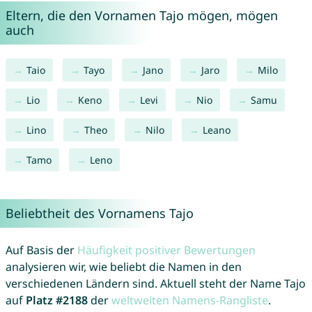
Eltern, die den Vornamen Tajo mögen, mögen
auch
Taio
Tayo
Jano
Jaro
Milo
Lio
Keno
Levi
Nio
Samu
Lino
Theo
Nilo
Leano
Tamo
Leno
Beliebtheit des Vornamens Tajo
Auf Basis der
Häufigkeit positiver Bewertungen
analysieren wir, wie beliebt die Namen in den
verschiedenen Ländern sind. Aktuell steht der Name Tajo
auf
Platz #2188
der
weltweiten Namens-Rangliste
.