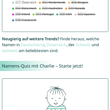
Neugierig auf weitere Trends?
Finde heraus, welche
Namen in
Deutschland
,
Österreich
, der
Schweiz
und
weltweit
am beliebtesten sind.
Namens-Quiz mit Charlie – Starte jetzt!