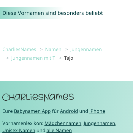
Diese Vornamen sind besonders beliebt
CharliesNames
Namen
Jungennamen
Jungennamen mit T
Tajo
Eure
Babynamen App
für
Android
und
iPhone
Vornamenlexikon:
Mädchennamen
,
Jungennamen
,
Unisex-Namen
und
alle Namen