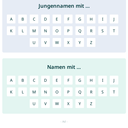
Jungennamen mit ...
A
B
C
D
E
F
G
H
I
J
K
L
M
N
O
P
Q
R
S
T
U
V
W
X
Y
Z
Namen mit ...
A
B
C
D
E
F
G
H
I
J
K
L
M
N
O
P
Q
R
S
T
U
V
W
X
Y
Z