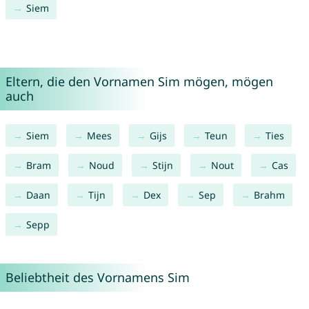
Siem
Eltern, die den Vornamen Sim mögen, mögen
auch
Siem
Mees
Gijs
Teun
Ties
Bram
Noud
Stijn
Nout
Cas
Daan
Tijn
Dex
Sep
Brahm
Sepp
Beliebtheit des Vornamens Sim