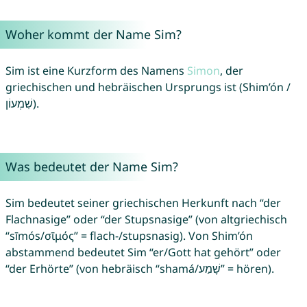
Woher kommt der Name Sim?
Sim ist eine Kurzform des Namens
Simon
, der
griechischen und hebräischen Ursprungs ist (Shim’ón /
שִׁמְעוֹן).
Was bedeutet der Name Sim?
Sim bedeutet seiner griechischen Herkunft nach “der
Flachnasige” oder “der Stupsnasige” (von altgriechisch
“sīmós/σῑμός” = flach-/stupsnasig). Von Shim’ón
abstammend bedeutet Sim “er/Gott hat gehört” oder
“der Erhörte” (von hebräisch “shamá/שָׁמַע‎” = hören).