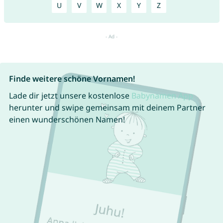
U
V
W
X
Y
Z
Finde weitere schöne Vornamen!
Lade dir jetzt unsere kostenlose
Babynamen App
herunter und swipe gemeinsam mit deinem Partner
einen wunderschönen Namen!