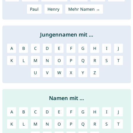
Paul
Henry
Mehr Namen →
Jungennamen mit ...
A
B
C
D
E
F
G
H
I
J
K
L
M
N
O
P
Q
R
S
T
U
V
W
X
Y
Z
Namen mit ...
A
B
C
D
E
F
G
H
I
J
K
L
M
N
O
P
Q
R
S
T