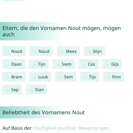
Eltern, die den Vornamen Nout mögen, mögen
auch
Noud
Naud
Mees
Stijn
Daan
Tijn
Siem
Cas
Gijs
Bram
Luuk
Sem
Tijs
Finn
Sep
Stan
Beliebtheit des Vornamens Nout
Auf Basis der
Häufigkeit positiver Bewertungen