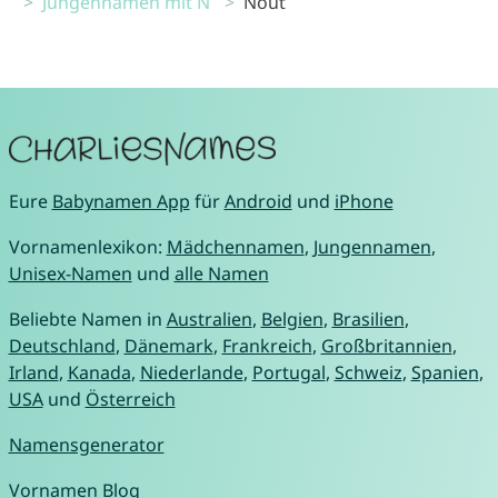
Jungennamen mit N
Nout
Eure
Babynamen App
für
Android
und
iPhone
Vornamenlexikon:
Mädchennamen
,
Jungennamen
,
Unisex-Namen
und
alle Namen
Beliebte Namen in
Australien
,
Belgien
,
Brasilien
,
Deutschland
,
Dänemark
,
Frankreich
,
Großbritannien
,
Irland
,
Kanada
,
Niederlande
,
Portugal
,
Schweiz
,
Spanien
,
USA
und
Österreich
Namensgenerator
Vornamen Blog