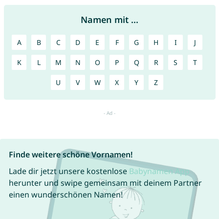
Namen mit ...
A
B
C
D
E
F
G
H
I
J
K
L
M
N
O
P
Q
R
S
T
U
V
W
X
Y
Z
Finde weitere schöne Vornamen!
Lade dir jetzt unsere kostenlose
Babynamen App
herunter und swipe gemeinsam mit deinem Partner
einen wunderschönen Namen!