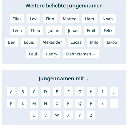
Weitere beliebte Jungennamen
Elias
Levi
Finn
Matteo
Liam
Noah
Leon
Theo
Julian
Jonas
Emil
Felix
Ben
Louis
Alexander
Lucas
Milo
Jakob
Paul
Henry
Mehr Namen →
Jungennamen mit ...
A
B
C
D
E
F
G
H
I
J
K
L
M
N
O
P
Q
R
S
T
U
V
W
X
Y
Z