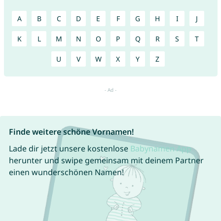
A
B
C
D
E
F
G
H
I
J
K
L
M
N
O
P
Q
R
S
T
U
V
W
X
Y
Z
Finde weitere schöne Vornamen!
Lade dir jetzt unsere kostenlose
Babynamen App
herunter und swipe gemeinsam mit deinem Partner
einen wunderschönen Namen!