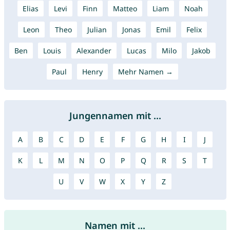
Elias
Levi
Finn
Matteo
Liam
Noah
Leon
Theo
Julian
Jonas
Emil
Felix
Ben
Louis
Alexander
Lucas
Milo
Jakob
Paul
Henry
Mehr Namen →
Jungennamen mit ...
A
B
C
D
E
F
G
H
I
J
K
L
M
N
O
P
Q
R
S
T
U
V
W
X
Y
Z
Namen mit ...