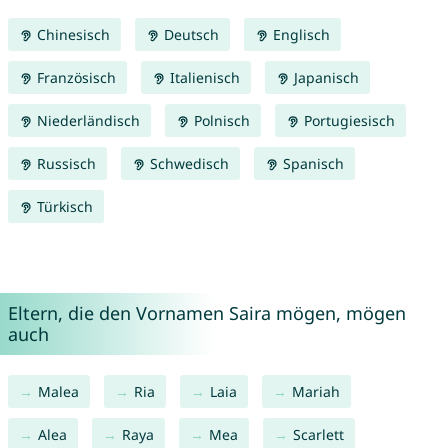
Chinesisch
Deutsch
Englisch
Französisch
Italienisch
Japanisch
Niederländisch
Polnisch
Portugiesisch
Russisch
Schwedisch
Spanisch
Türkisch
Eltern, die den Vornamen Saira mögen, mögen
auch
Malea
Ria
Laia
Mariah
Alea
Raya
Mea
Scarlett