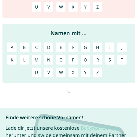
U
V
W
X
Y
Z
Namen mit ...
A
B
C
D
E
F
G
H
I
J
K
L
M
N
O
P
Q
R
S
T
U
V
W
X
Y
Z
Finde weitere schöne Vornamen!
Lade dir jetzt unsere kostenlose
Babynamen App
herunter und swipe gemeinsam mit deinem Partner