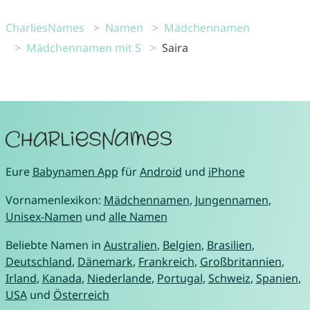
CharliesNames
Namen
Mädchennamen
Mädchennamen mit S
Saira
Eure
Babynamen App
für
Android
und
iPhone
Vornamenlexikon:
Mädchennamen
,
Jungennamen
,
Unisex-Namen
und
alle Namen
Beliebte Namen in
Australien
,
Belgien
,
Brasilien
,
Deutschland
,
Dänemark
,
Frankreich
,
Großbritannien
,
Irland
,
Kanada
,
Niederlande
,
Portugal
,
Schweiz
,
Spanien
,
USA
und
Österreich