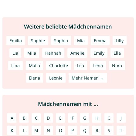
Weitere beliebte Mädchennamen
Emilia
Sophie
Sophia
Mia
Emma
Lilly
Lia
Mila
Hannah
Amelie
Emily
Ella
Lina
Malia
Charlotte
Lea
Lena
Nora
Elena
Leonie
Mehr Namen →
Mädchennamen mit ...
A
B
C
D
E
F
G
H
I
J
K
L
M
N
O
P
Q
R
S
T