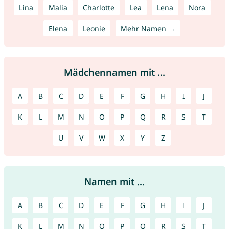
Lina
Malia
Charlotte
Lea
Lena
Nora
Elena
Leonie
Mehr Namen →
Mädchennamen mit ...
A
B
C
D
E
F
G
H
I
J
K
L
M
N
O
P
Q
R
S
T
U
V
W
X
Y
Z
Namen mit ...
A
B
C
D
E
F
G
H
I
J
K
L
M
N
O
P
Q
R
S
T