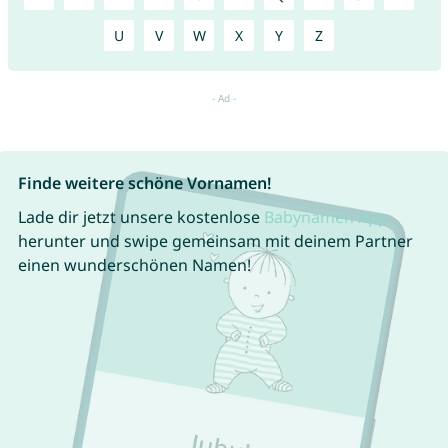
U
V
W
X
Y
Z
Finde weitere schöne Vornamen!
Lade dir jetzt unsere kostenlose
Babynamen App
herunter und swipe gemeinsam mit deinem Partner
einen wunderschönen Namen!