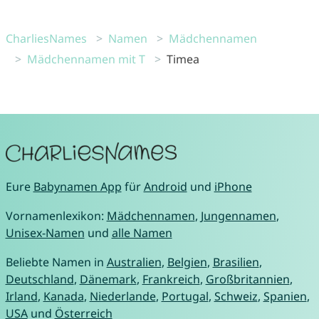
CharliesNames
Namen
Mädchennamen
Mädchennamen mit T
Timea
Eure
Babynamen App
für
Android
und
iPhone
Vornamenlexikon:
Mädchennamen
,
Jungennamen
,
Unisex-Namen
und
alle Namen
Beliebte Namen in
Australien
,
Belgien
,
Brasilien
,
Deutschland
,
Dänemark
,
Frankreich
,
Großbritannien
,
Irland
,
Kanada
,
Niederlande
,
Portugal
,
Schweiz
,
Spanien
,
USA
und
Österreich