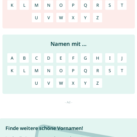
K
L
M
N
O
P
Q
R
S
T
U
V
W
X
Y
Z
Namen mit ...
A
B
C
D
E
F
G
H
I
J
K
L
M
N
O
P
Q
R
S
T
U
V
W
X
Y
Z
Finde weitere schöne Vornamen!