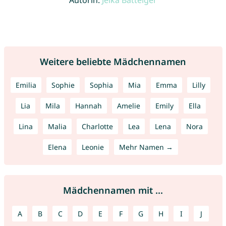
Autorin:
Jelka Batteiger
Weitere beliebte Mädchennamen
Emilia
Sophie
Sophia
Mia
Emma
Lilly
Lia
Mila
Hannah
Amelie
Emily
Ella
Lina
Malia
Charlotte
Lea
Lena
Nora
Elena
Leonie
Mehr Namen →
Mädchennamen mit ...
A
B
C
D
E
F
G
H
I
J