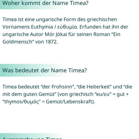
Woher kommt der Name Timea?
Timea ist eine ungarische Form des griechischen
Vornamens Euthymia / εὐθυμία. Erfunden hat ihn der
ungarische Autor Mór Jókai für seinen Roman “Ein
Goldmensch” von 1872.
Was bedeutet der Name Timea?
Timea bedeutet “der Frohsinn”, “die Heiterkeit” und “die
mit dem guten Gemüt” (von griechisch “eu/ευ” = gut +
“thymos/θυμός” = Gemüt/Lebenskraft).