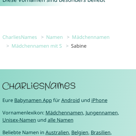
CharliesNames
Namen
Mädchennamen
Mädchennamen mit S
Sabine
Eure
Babynamen App
für
Android
und
iPhone
Vornamenlexikon:
Mädchennamen
,
Jungennamen
,
Unisex-Namen
und
alle Namen
Beliebte Namen in
Australien
,
Belgien
,
Brasilien
,