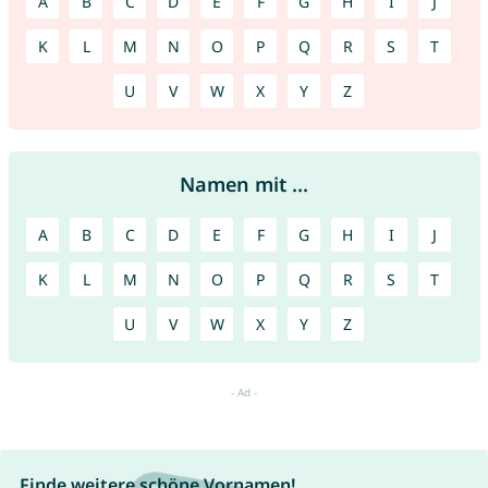
A
B
C
D
E
F
G
H
I
J
K
L
M
N
O
P
Q
R
S
T
U
V
W
X
Y
Z
Namen mit ...
A
B
C
D
E
F
G
H
I
J
K
L
M
N
O
P
Q
R
S
T
U
V
W
X
Y
Z
Finde weitere schöne Vornamen!